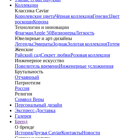
Коллекции
Классика Caviar
Королевские цвета
Чёрная коллекция
Генезис
Цвет
роскоши
Корона
Технологии и инновации
Флагман
Apple 50
Визионеры
Легкость
Ювелирные и арт-дизайны
Легенды
Эмираты
Зодиак
Золотая коллекция
Тотем
Женские
Райский сад
Секрет любви
Розовая коллекция
Инженерное искусство
Повелитель времени
Инженерные усложнения
Брутальность
Отчаянный
Патриотизм
Россия
Религия
Символ Веры
Персональный дизайн
Экспресс-Доставка
Галерея
Бренд
О бренде
История
Друзья Caviar
Контакты
Новости