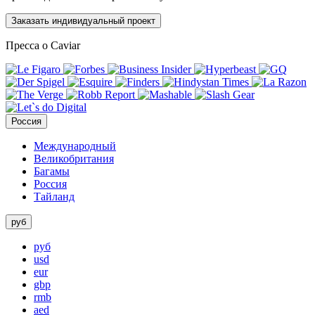
Заказать индивидуальный проект
Пресса о Caviar
Россия
Международный
Великобритания
Багамы
Россия
Тайланд
руб
руб
usd
eur
gbp
rmb
aed