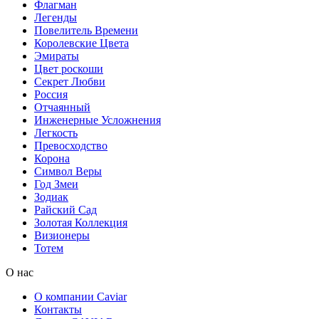
Флагман
Легенды
Повелитель Времени
Королевские Цвета
Эмираты
Цвет роскоши
Секрет Любви
Россия
Отчаянный
Инженерные Усложнения
Легкость
Превосходство
Корона
Символ Веры
Год Змеи
Зодиак
Райский Сад
Золотая Коллекция
Визионеры
Тотем
О нас
О компании Caviar
Контакты