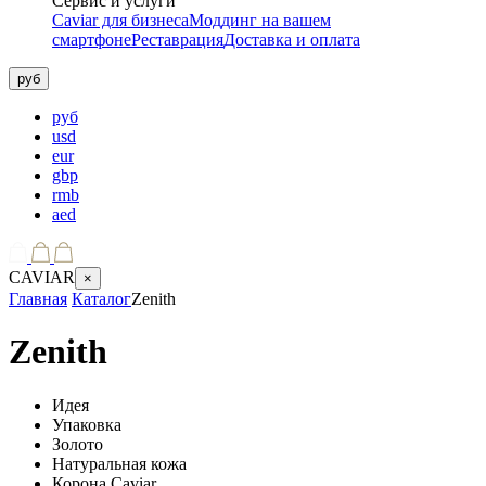
Сервис и услуги
Caviar для бизнеса
Моддинг на вашем
смартфоне
Реставрация
Доставка и оплата
руб
руб
usd
eur
gbp
rmb
aed
CAVIAR
×
Главная
Каталог
Zenith
Zenith
Идея
Упаковка
Золото
Натуральная кожа
Корона Caviar