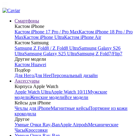
Смартфоны
Кастом iPhone
Кастом iPhone 17 Pro / Pro Max
Кастом iPhone 18 Pro / Pro
Max
Кастом iPhone Ultra
Кастом iPhone Air
Кастом Samsung
Samsung Z Fold8 / Z Fold8 Ultra
Samsung Galaxy S26
Ultra
Samsung Galaxy S25 Ultra
Samsung Z Fold7/Flip7
Другие модели
Кастом Huawei
Подбор
Для Него
Для Нее
Персональный дизайн
Аксессуары
Корпуса Apple Watch
Apple Watch Ultra
Apple Watch 10/11
Мужские
модели
Женские модели
Все модели
Кейсы для iPhone
Чехлы для iPhone
Магнитные кейсы
Портмоне из кожи
крокодила
Другое
Умные Очки Ray-Ban
Apple Airpods
Механические
Часы
Кроссовки
Умные Очки Ray-Ban