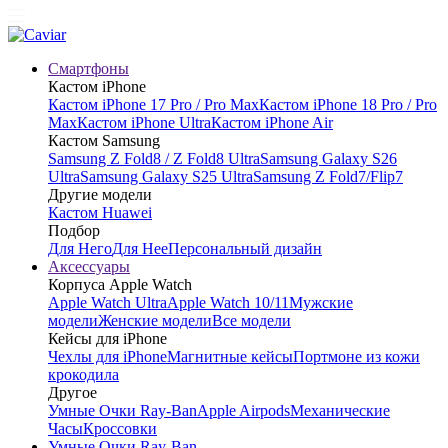
Смартфоны
Кастом iPhone
Кастом iPhone 17 Pro / Pro Max
Кастом iPhone 18 Pro / Pro
Max
Кастом iPhone Ultra
Кастом iPhone Air
Кастом Samsung
Samsung Z Fold8 / Z Fold8 Ultra
Samsung Galaxy S26
Ultra
Samsung Galaxy S25 Ultra
Samsung Z Fold7/Flip7
Другие модели
Кастом Huawei
Подбор
Для Него
Для Нее
Персональный дизайн
Аксессуары
Корпуса Apple Watch
Apple Watch Ultra
Apple Watch 10/11
Мужские
модели
Женские модели
Все модели
Кейсы для iPhone
Чехлы для iPhone
Магнитные кейсы
Портмоне из кожи
крокодила
Другое
Умные Очки Ray-Ban
Apple Airpods
Механические
Часы
Кроссовки
Умные Очки Ray-Ban