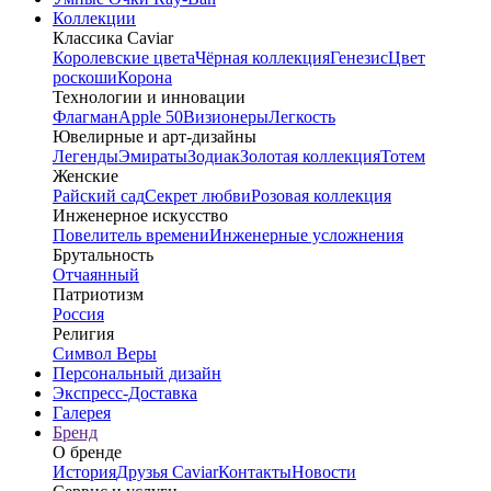
Коллекции
Классика Caviar
Королевские цвета
Чёрная коллекция
Генезис
Цвет
роскоши
Корона
Технологии и инновации
Флагман
Apple 50
Визионеры
Легкость
Ювелирные и арт-дизайны
Легенды
Эмираты
Зодиак
Золотая коллекция
Тотем
Женские
Райский сад
Секрет любви
Розовая коллекция
Инженерное искусство
Повелитель времени
Инженерные усложнения
Брутальность
Отчаянный
Патриотизм
Россия
Религия
Символ Веры
Персональный дизайн
Экспресс-Доставка
Галерея
Бренд
О бренде
История
Друзья Caviar
Контакты
Новости