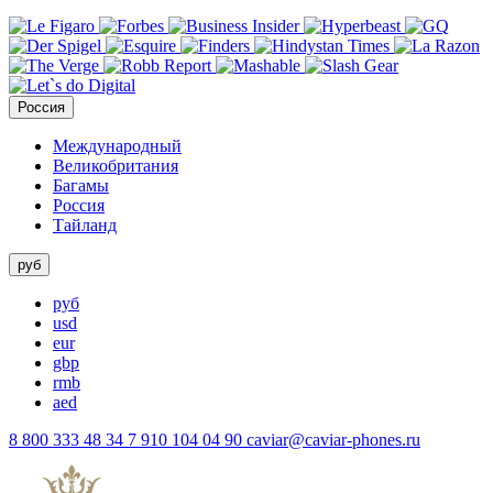
Россия
Международный
Великобритания
Багамы
Россия
Тайланд
руб
руб
usd
eur
gbp
rmb
aed
8 800 333 48 34
7 910 104 04 90
caviar@caviar-phones.ru