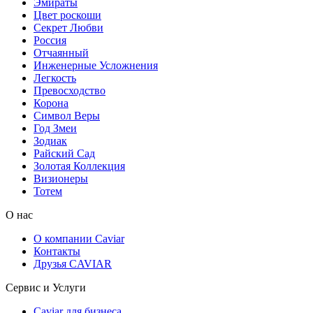
Эмираты
Цвет роскоши
Секрет Любви
Россия
Отчаянный
Инженерные Усложнения
Легкость
Превосходство
Корона
Символ Веры
Год Змеи
Зодиак
Райский Сад
Золотая Коллекция
Визионеры
Тотем
О нас
О компании Caviar
Контакты
Друзья CAVIAR
Сервис и Услуги
Caviar для бизнеса