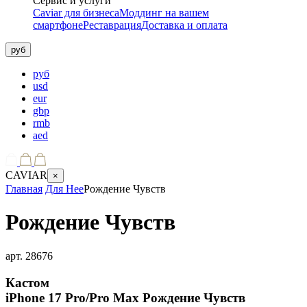
Сервис и услуги
Caviar для бизнеса
Моддинг на вашем
смартфоне
Реставрация
Доставка и оплата
руб
руб
usd
eur
gbp
rmb
aed
CAVIAR
×
Главная
Для Нее
Рождение Чувств
Рождение Чувств
арт.
28676
Кастом
iPhone 17 Pro/Pro Max
Рождение Чувств