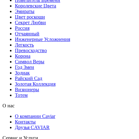
Повелитель Времени
Королевские Цвета
Эмираты
Цвет роскоши
Секрет Любви
Россия
Отчаянный
Инженерные Усложнения
Легкость
Превосходство
Корона
Символ Веры
Год Змеи
Зодиак
Райский Сад
Золотая Коллекция
Визионеры
Тотем
О нас
О компании Caviar
Контакты
Друзья CAVIAR
Сервис и Услуги