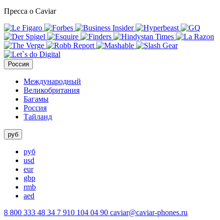
Пресса о Caviar
Россия
Международный
Великобритания
Багамы
Россия
Тайланд
руб
руб
usd
eur
gbp
rmb
aed
8 800 333 48 34
7 910 104 04 90
caviar@caviar-phones.ru