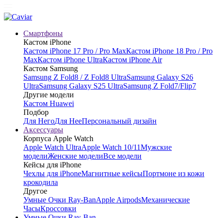
Смартфоны
Кастом iPhone
Кастом iPhone 17 Pro / Pro Max
Кастом iPhone 18 Pro / Pro
Max
Кастом iPhone Ultra
Кастом iPhone Air
Кастом Samsung
Samsung Z Fold8 / Z Fold8 Ultra
Samsung Galaxy S26
Ultra
Samsung Galaxy S25 Ultra
Samsung Z Fold7/Flip7
Другие модели
Кастом Huawei
Подбор
Для Него
Для Нее
Персональный дизайн
Аксессуары
Корпуса Apple Watch
Apple Watch Ultra
Apple Watch 10/11
Мужские
модели
Женские модели
Все модели
Кейсы для iPhone
Чехлы для iPhone
Магнитные кейсы
Портмоне из кожи
крокодила
Другое
Умные Очки Ray-Ban
Apple Airpods
Механические
Часы
Кроссовки
Умные Очки Ray-Ban