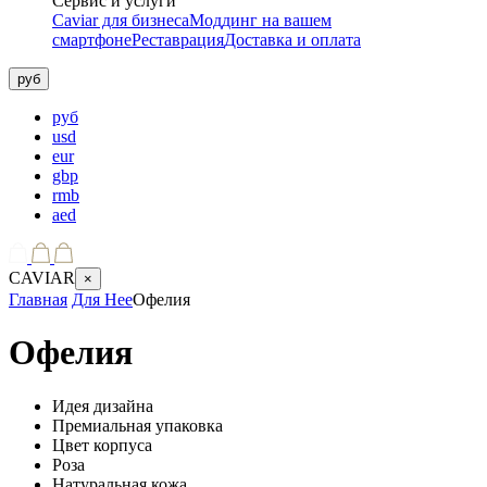
Сервис и услуги
Caviar для бизнеса
Моддинг на вашем
смартфоне
Реставрация
Доставка и оплата
руб
руб
usd
eur
gbp
rmb
aed
CAVIAR
×
Главная
Для Нее
Офелия
Офелия
Идея дизайна
Премиальная упаковка
Цвет корпуса
Роза
Натуральная кожа