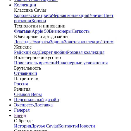
Коллекции
Классика Caviar
Королевские цвета
Чёрная коллекция
Генезис
Цвет
роскоши
Корона
Технологии и инновации
Флагман
Apple 50
Визионеры
Легкость
Ювелирные и арт-дизайны
Легенды
Эмираты
Зодиак
Золотая коллекция
Тотем
Женские
Райский сад
Секрет любви
Розовая коллекция
Инженерное искусство
Повелитель времени
Инженерные усложнения
Брутальность
Отчаянный
Патриотизм
Россия
Религия
Символ Веры
Персональный дизайн
Экспресс-Доставка
Галерея
Бренд
О бренде
История
Друзья Caviar
Контакты
Новости