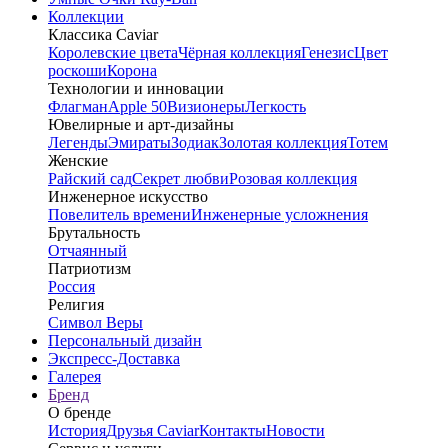
Коллекции
Классика Caviar
Королевские цвета
Чёрная коллекция
Генезис
Цвет
роскоши
Корона
Технологии и инновации
Флагман
Apple 50
Визионеры
Легкость
Ювелирные и арт-дизайны
Легенды
Эмираты
Зодиак
Золотая коллекция
Тотем
Женские
Райский сад
Секрет любви
Розовая коллекция
Инженерное искусство
Повелитель времени
Инженерные усложнения
Брутальность
Отчаянный
Патриотизм
Россия
Религия
Символ Веры
Персональный дизайн
Экспресс-Доставка
Галерея
Бренд
О бренде
История
Друзья Caviar
Контакты
Новости