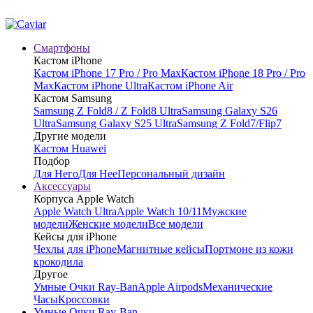
Смартфоны
Кастом iPhone
Кастом iPhone 17 Pro / Pro Max
Кастом iPhone 18 Pro / Pro
Max
Кастом iPhone Ultra
Кастом iPhone Air
Кастом Samsung
Samsung Z Fold8 / Z Fold8 Ultra
Samsung Galaxy S26
Ultra
Samsung Galaxy S25 Ultra
Samsung Z Fold7/Flip7
Другие модели
Кастом Huawei
Подбор
Для Него
Для Нее
Персональный дизайн
Аксессуары
Корпуса Apple Watch
Apple Watch Ultra
Apple Watch 10/11
Мужские
модели
Женские модели
Все модели
Кейсы для iPhone
Чехлы для iPhone
Магнитные кейсы
Портмоне из кожи
крокодила
Другое
Умные Очки Ray-Ban
Apple Airpods
Механические
Часы
Кроссовки
Умные Очки Ray-Ban