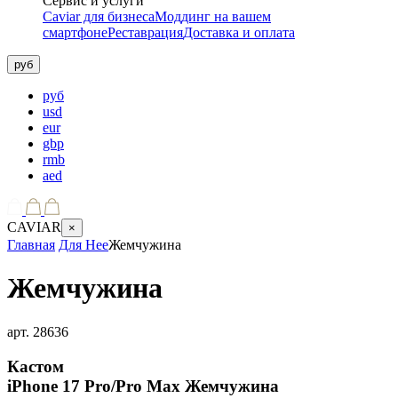
Сервис и услуги
Caviar для бизнеса
Моддинг на вашем
смартфоне
Реставрация
Доставка и оплата
руб
руб
usd
eur
gbp
rmb
aed
CAVIAR
×
Главная
Для Нее
Жемчужина
Жемчужина
арт.
28636
Кастом
iPhone 17 Pro/Pro Max
Жемчужина