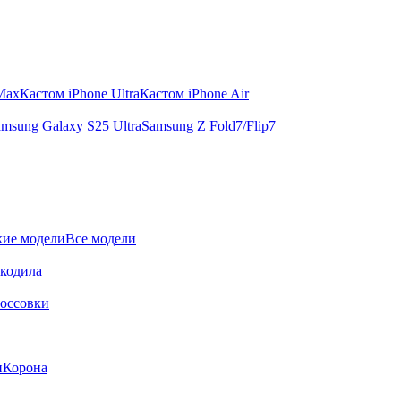
 Max
Кастом iPhone Ultra
Кастом iPhone Air
msung Galaxy S25 Ultra
Samsung Z Fold7/Flip7
ие модели
Все модели
окодила
оссовки
и
Корона