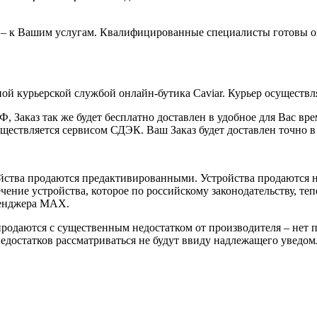
 – к Вашим услугам. Квалифицированные специалисты готовы о
ой курьерской службой онлайн-бутика Caviar. Курьер осуществля
 Заказ так же будет бесплатно доставлен в удобное для Вас время
уществляется сервисом СДЭК. Ваш Заказ будет доставлен точно в
йства продаются предактивированными. Устройства продаются не
ение устройства, которое по российскому законодательству, теп
сенджера MAX.
 продаются с существенным недостатком от производителя – нет
достатков рассматриваться не будут ввиду надлежащего уведомл