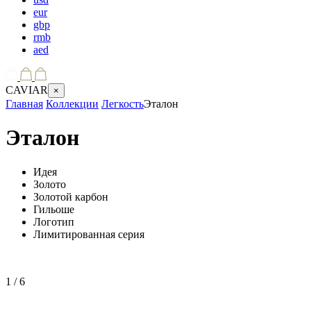
eur
gbp
rmb
aed
CAVIAR
×
Главная
Коллекции
Легкость
Эталон
Эталон
Идея
Золото
Золотой карбон
Гильоше
Логотип
Лимитированная серия
1
/ 6