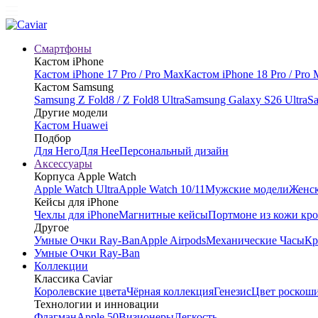
Смартфоны
Кастом iPhone
Кастом iPhone 17 Pro / Pro Max
Кастом iPhone 18 Pro / Pro
Кастом Samsung
Samsung Z Fold8 / Z Fold8 Ultra
Samsung Galaxy S26 Ultra
Sa
Другие модели
Кастом Huawei
Подбор
Для Него
Для Нее
Персональный дизайн
Аксессуары
Корпуса Apple Watch
Apple Watch Ultra
Apple Watch 10/11
Мужские модели
Женск
Кейсы для iPhone
Чехлы для iPhone
Магнитные кейсы
Портмоне из кожи кр
Другое
Умные Очки Ray-Ban
Apple Airpods
Механические Часы
Кр
Умные Очки Ray-Ban
Коллекции
Классика Caviar
Королевские цвета
Чёрная коллекция
Генезис
Цвет роскош
Технологии и инновации
Флагман
Apple 50
Визионеры
Легкость