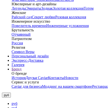
Ювелирные и арт-дизайны
Легенды
Эмираты
Зодиак
Золотая коллекция
Тотем
Женские
Райский сад
Секрет любви
Розовая коллекция
Инженерное искусство
Повелитель времени
Инженерные усложнения
Брутальность
Отчаянный
Патриотизм
Россия
Религия
Символ Веры
Персональный дизайн
Экспресс-Доставка
Галерея
Бренд
О бренде
История
Друзья Caviar
Контакты
Новости
Сервис и услуги
Caviar для бизнеса
Моддинг на вашем смартфоне
Реставра
руб
руб
usd