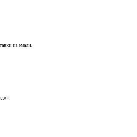
тавки из эмали.
зди».