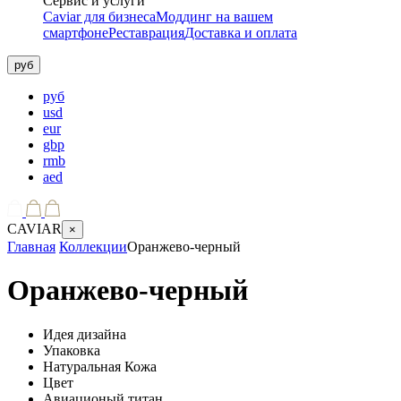
Сервис и услуги
Caviar для бизнеса
Моддинг на вашем
смартфоне
Реставрация
Доставка и оплата
руб
руб
usd
eur
gbp
rmb
aed
CAVIAR
×
Главная
Коллекции
Оранжево-черный
Оранжево-черный
Идея дизайна
Упаковка
Натуральная Кожа
Цвет
Авиационый титан