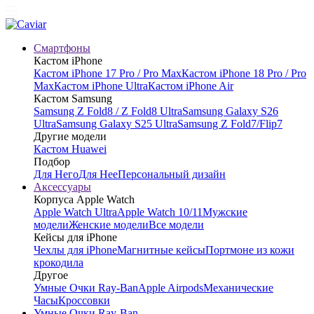
Смартфоны
Кастом iPhone
Кастом iPhone 17 Pro / Pro Max
Кастом iPhone 18 Pro / Pro
Max
Кастом iPhone Ultra
Кастом iPhone Air
Кастом Samsung
Samsung Z Fold8 / Z Fold8 Ultra
Samsung Galaxy S26
Ultra
Samsung Galaxy S25 Ultra
Samsung Z Fold7/Flip7
Другие модели
Кастом Huawei
Подбор
Для Него
Для Нее
Персональный дизайн
Аксессуары
Корпуса Apple Watch
Apple Watch Ultra
Apple Watch 10/11
Мужские
модели
Женские модели
Все модели
Кейсы для iPhone
Чехлы для iPhone
Магнитные кейсы
Портмоне из кожи
крокодила
Другое
Умные Очки Ray-Ban
Apple Airpods
Механические
Часы
Кроссовки
Умные Очки Ray-Ban