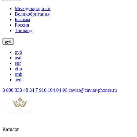
Международный
Великобритания
Багамы
Россия
Тайланд
руб
руб
usd
eur
gbp
rmb
aed
8 800 333 48 34
7 910 104 04 90
caviar@caviar-phones.ru
Каталог