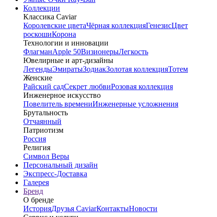
Коллекции
Классика Caviar
Королевские цвета
Чёрная коллекция
Генезис
Цвет
роскоши
Корона
Технологии и инновации
Флагман
Apple 50
Визионеры
Легкость
Ювелирные и арт-дизайны
Легенды
Эмираты
Зодиак
Золотая коллекция
Тотем
Женские
Райский сад
Секрет любви
Розовая коллекция
Инженерное искусство
Повелитель времени
Инженерные усложнения
Брутальность
Отчаянный
Патриотизм
Россия
Религия
Символ Веры
Персональный дизайн
Экспресс-Доставка
Галерея
Бренд
О бренде
История
Друзья Caviar
Контакты
Новости