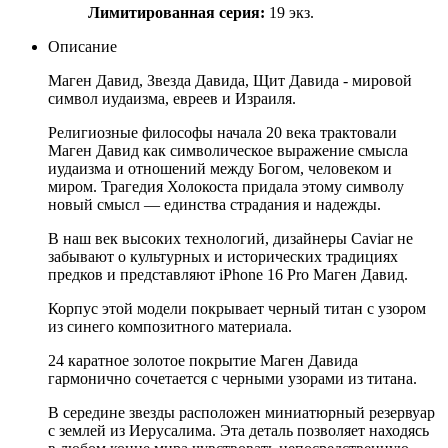
Лимитированная серия:
19 экз.
Описание
Маген Давид, Звезда Давида, Щит Давида - мировой
символ иудаизма, евреев и Израиля.
Религиозные философы начала 20 века трактовали
Маген Давид как символическое выражение смысла
иудаизма и отношений между Богом, человеком и
миром. Трагедия Холокоста придала этому символу
новый смысл — единства страдания и надежды.
В наш век высоких технологий, дизайнеры Caviar не
забывают о культурных и исторических традициях
предков и представляют iPhone 16 Pro Маген Давид.
Корпус этой модели покрывает черный титан с узором
из синего композитного материала.
24 каратное золотое покрытие Маген Давида
гармонично сочетается с черными узорами из титана.
В середине звезды расположен миниатюрный резервуар
с землей из Иерусалима. Эта деталь позволяет находясь