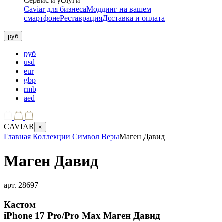
Сервис и услуги
Caviar для бизнеса
Моддинг на вашем
смартфоне
Реставрация
Доставка и оплата
руб
руб
usd
eur
gbp
rmb
aed
CAVIAR
×
Главная
Коллекции
Символ Веры
Маген Давид
Маген Давид
арт.
28697
Кастом
iPhone 17 Pro/Pro Max
Маген Давид