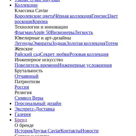
Коллекции
Классика Caviar
Королевские цвета
Чёрная коллекция
Генезис
Цвет
роскоши
Корона
Технологии и инновации
Флагман
Apple 50
Визионеры
Легкость
Ювелирные и арт-дизайны
Легенды
Эмираты
Зодиак
Золотая коллекция
Тотем
Женские
Райский сад
Секрет любви
Розовая коллекция
Инженерное искусство
Повелитель времени
Инженерные усложнения
Брутальность
Отчаянный
Патриотизм
Россия
Религия
Символ Веры
Персональный дизайн
Экспресс-Доставка
Галерея
Бренд
О бренде
История
Друзья Caviar
Контакты
Новости