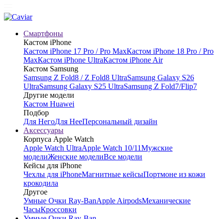
Смартфоны
Кастом iPhone
Кастом iPhone 17 Pro / Pro Max
Кастом iPhone 18 Pro / Pro
Max
Кастом iPhone Ultra
Кастом iPhone Air
Кастом Samsung
Samsung Z Fold8 / Z Fold8 Ultra
Samsung Galaxy S26
Ultra
Samsung Galaxy S25 Ultra
Samsung Z Fold7/Flip7
Другие модели
Кастом Huawei
Подбор
Для Него
Для Нее
Персональный дизайн
Аксессуары
Корпуса Apple Watch
Apple Watch Ultra
Apple Watch 10/11
Мужские
модели
Женские модели
Все модели
Кейсы для iPhone
Чехлы для iPhone
Магнитные кейсы
Портмоне из кожи
крокодила
Другое
Умные Очки Ray-Ban
Apple Airpods
Механические
Часы
Кроссовки
Умные Очки Ray-Ban