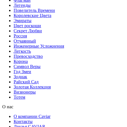
Флагман
Легенды
Повелитель Времени
Королевские Цвета
Эмираты
Цвет роскоши
Секрет Любви
Россия
Отчаянный
Инженерные Усложнения
Легкость
Превосходство
Корона
Символ Веры
Год Змеи
Зодиак
Райский Сад
Золотая Коллекция
Визионеры
Тотем
О нас
О компании Caviar
Контакты
Друзья CAVIAR