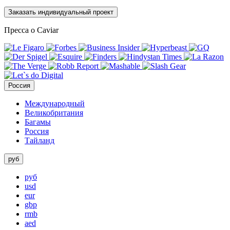
Заказать индивидуальный проект
Пресса о Caviar
Россия
Международный
Великобритания
Багамы
Россия
Тайланд
руб
руб
usd
eur
gbp
rmb
aed