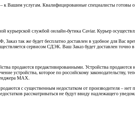
 – к Вашим услугам. Квалифицированные специалисты готовы о
ой курьерской службой онлайн-бутика Caviar. Курьер осуществля
 Заказ так же будет бесплатно доставлен в удобное для Вас время
уществляется сервисом СДЭК. Ваш Заказ будет доставлен точно в
йства продаются предактивированными. Устройства продаются не
ение устройства, которое по российскому законодательству, теп
сенджера MAX.
 продаются с существенным недостатком от производителя – нет
достатков рассматриваться не будут ввиду надлежащего уведомл