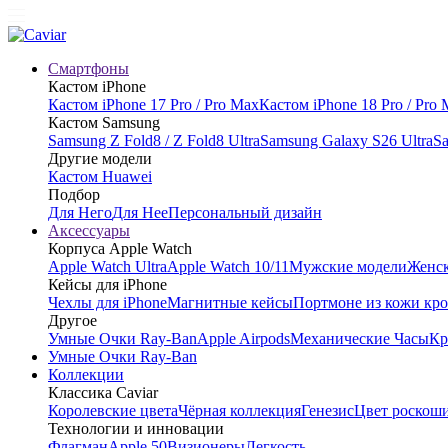
Смартфоны
Кастом iPhone
Кастом iPhone 17 Pro / Pro Max
Кастом iPhone 18 Pro / Pro
Кастом Samsung
Samsung Z Fold8 / Z Fold8 Ultra
Samsung Galaxy S26 Ultra
Sa
Другие модели
Кастом Huawei
Подбор
Для Него
Для Нее
Персональный дизайн
Аксессуары
Корпуса Apple Watch
Apple Watch Ultra
Apple Watch 10/11
Мужские модели
Женск
Кейсы для iPhone
Чехлы для iPhone
Магнитные кейсы
Портмоне из кожи кр
Другое
Умные Очки Ray-Ban
Apple Airpods
Механические Часы
Кр
Умные Очки Ray-Ban
Коллекции
Классика Caviar
Королевские цвета
Чёрная коллекция
Генезис
Цвет роскош
Технологии и инновации
Флагман
Apple 50
Визионеры
Легкость