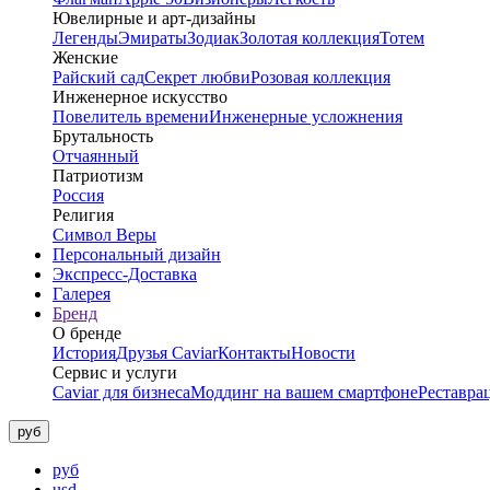
Ювелирные и арт-дизайны
Легенды
Эмираты
Зодиак
Золотая коллекция
Тотем
Женские
Райский сад
Секрет любви
Розовая коллекция
Инженерное искусство
Повелитель времени
Инженерные усложнения
Брутальность
Отчаянный
Патриотизм
Россия
Религия
Символ Веры
Персональный дизайн
Экспресс-Доставка
Галерея
Бренд
О бренде
История
Друзья Caviar
Контакты
Новости
Сервис и услуги
Caviar для бизнеса
Моддинг на вашем смартфоне
Реставра
руб
руб
usd