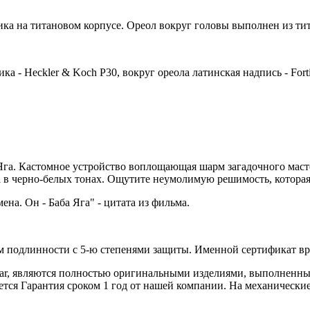
ка на титановом корпусе. Ореол вокруг головы выполнен из тит
 - Heckler & Koch P30, вокруг ореола латинская надпись - Fortis
 Яга. Кастомное устройство воплощающая шарм загадочного маст
 в черно-белых тонах. Ощутите неумолимую решимость, котора
на. Он - Баба Яга" - цитата из фильма.
 подлинности с 5-ю степенями защиты. Именной сертификат вруч
iar, являются полностью оригинальными изделиями, выполненны
ся Гарантия сроком 1 год от нашей компании. На механические 