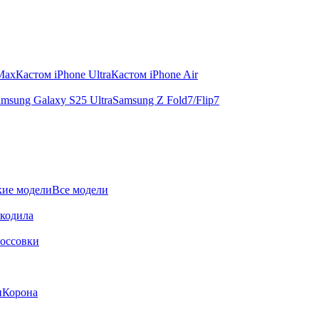
 Max
Кастом iPhone Ultra
Кастом iPhone Air
msung Galaxy S25 Ultra
Samsung Z Fold7/Flip7
ие модели
Все модели
окодила
оссовки
и
Корона