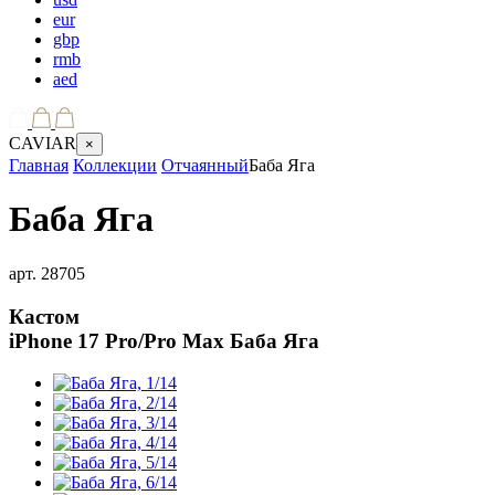
eur
gbp
rmb
aed
CAVIAR
×
Главная
Коллекции
Отчаянный
Баба Яга
Баба Яга
арт.
28705
Кастом
iPhone 17 Pro/Pro Max
Баба Яга