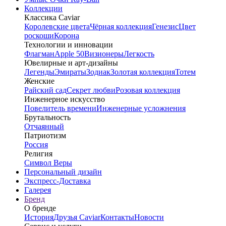
Коллекции
Классика Caviar
Королевские цвета
Чёрная коллекция
Генезис
Цвет
роскоши
Корона
Технологии и инновации
Флагман
Apple 50
Визионеры
Легкость
Ювелирные и арт-дизайны
Легенды
Эмираты
Зодиак
Золотая коллекция
Тотем
Женские
Райский сад
Секрет любви
Розовая коллекция
Инженерное искусство
Повелитель времени
Инженерные усложнения
Брутальность
Отчаянный
Патриотизм
Россия
Религия
Символ Веры
Персональный дизайн
Экспресс-Доставка
Галерея
Бренд
О бренде
История
Друзья Caviar
Контакты
Новости