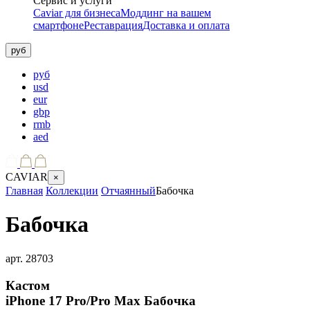
Сервис и услуги
Caviar для бизнеса
Моддинг на вашем
смартфоне
Реставрация
Доставка и оплата
руб
руб
usd
eur
gbp
rmb
aed
CAVIAR
×
Главная
Коллекции
Отчаянный
Бабочка
Бабочка
арт.
28703
Кастом
iPhone 17 Pro/Pro Max
Бабочка