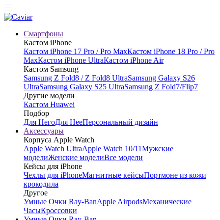
Смартфоны
Кастом iPhone
Кастом iPhone 17 Pro / Pro Max
Кастом iPhone 18 Pro / Pro
Max
Кастом iPhone Ultra
Кастом iPhone Air
Кастом Samsung
Samsung Z Fold8 / Z Fold8 Ultra
Samsung Galaxy S26
Ultra
Samsung Galaxy S25 Ultra
Samsung Z Fold7/Flip7
Другие модели
Кастом Huawei
Подбор
Для Него
Для Нее
Персональный дизайн
Аксессуары
Корпуса Apple Watch
Apple Watch Ultra
Apple Watch 10/11
Мужские
модели
Женские модели
Все модели
Кейсы для iPhone
Чехлы для iPhone
Магнитные кейсы
Портмоне из кожи
крокодила
Другое
Умные Очки Ray-Ban
Apple Airpods
Механические
Часы
Кроссовки
Умные Очки Ray-Ban