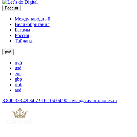
Россия
Международный
Великобритания
Багамы
Россия
Тайланд
руб
руб
usd
eur
gbp
rmb
aed
8 800 333 48 34
7 910 104 04 90
caviar@caviar-phones.ru