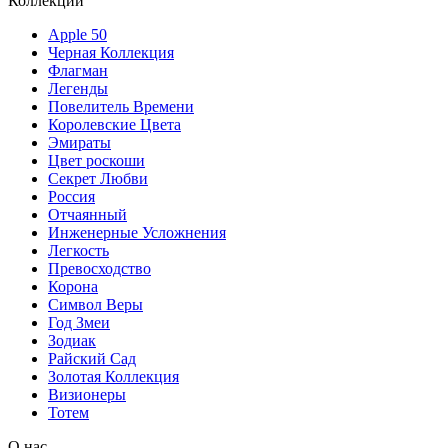
Коллекции
Apple 50
Черная Коллекция
Флагман
Легенды
Повелитель Времени
Королевские Цвета
Эмираты
Цвет роскоши
Секрет Любви
Россия
Отчаянный
Инженерные Усложнения
Легкость
Превосходство
Корона
Символ Веры
Год Змеи
Зодиак
Райский Сад
Золотая Коллекция
Визионеры
Тотем
О нас