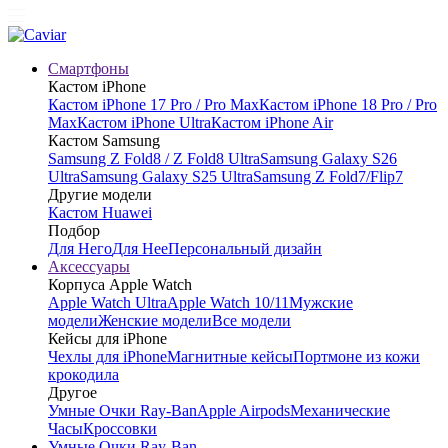
Смартфоны
Кастом iPhone
Кастом iPhone 17 Pro / Pro Max
Кастом iPhone 18 Pro / Pro
Max
Кастом iPhone Ultra
Кастом iPhone Air
Кастом Samsung
Samsung Z Fold8 / Z Fold8 Ultra
Samsung Galaxy S26
Ultra
Samsung Galaxy S25 Ultra
Samsung Z Fold7/Flip7
Другие модели
Кастом Huawei
Подбор
Для Него
Для Нее
Персональный дизайн
Аксессуары
Корпуса Apple Watch
Apple Watch Ultra
Apple Watch 10/11
Мужские
модели
Женские модели
Все модели
Кейсы для iPhone
Чехлы для iPhone
Магнитные кейсы
Портмоне из кожи
крокодила
Другое
Умные Очки Ray-Ban
Apple Airpods
Механические
Часы
Кроссовки
Умные Очки Ray-Ban