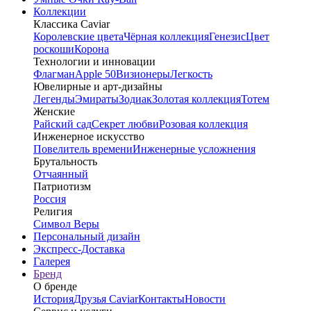
Коллекции
Классика Caviar
Королевские цвета
Чёрная коллекция
Генезис
Цвет
роскоши
Корона
Технологии и инновации
Флагман
Apple 50
Визионеры
Легкость
Ювелирные и арт-дизайны
Легенды
Эмираты
Зодиак
Золотая коллекция
Тотем
Женские
Райский сад
Секрет любви
Розовая коллекция
Инженерное искусство
Повелитель времени
Инженерные усложнения
Брутальность
Отчаянный
Патриотизм
Россия
Религия
Символ Веры
Персональный дизайн
Экспресс-Доставка
Галерея
Бренд
О бренде
История
Друзья Caviar
Контакты
Новости