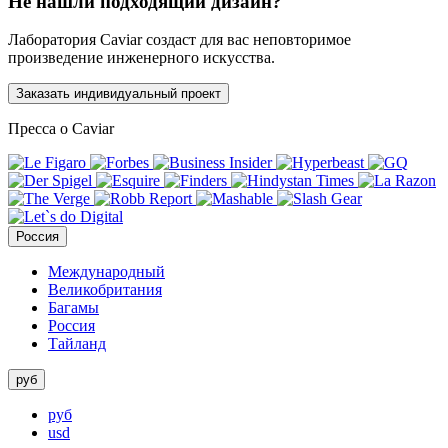
Не нашли подходящий дизайн?
Лаборатория Caviar создаст для вас неповторимое
произведение инженерного искусства.
Заказать индивидуальный проект
Пресса о Caviar
Россия
Международный
Великобритания
Багамы
Россия
Тайланд
руб
руб
usd