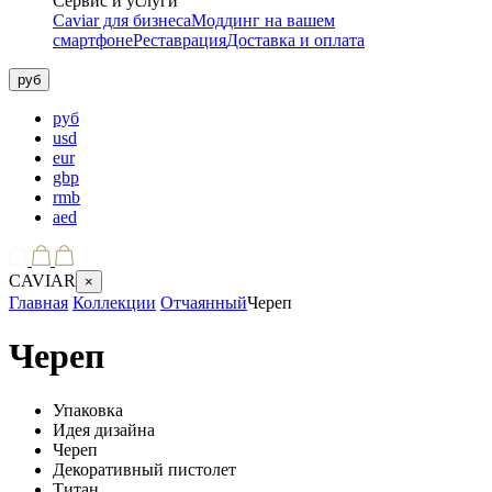
Сервис и услуги
Caviar для бизнеса
Моддинг на вашем
смартфоне
Реставрация
Доставка и оплата
руб
руб
usd
eur
gbp
rmb
aed
CAVIAR
×
Главная
Коллекции
Отчаянный
Череп
Череп
Упаковка
Идея дизайна
Череп
Декоративный пистолет
Титан