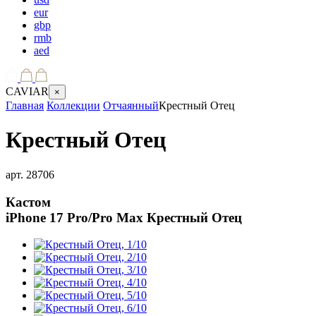
eur
gbp
rmb
aed
CAVIAR
×
Главная
Коллекции
Отчаянный
Крестный Отец
Крестный Отец
арт.
28706
Кастом
iPhone 17 Pro/Pro Max
Крестный Отец