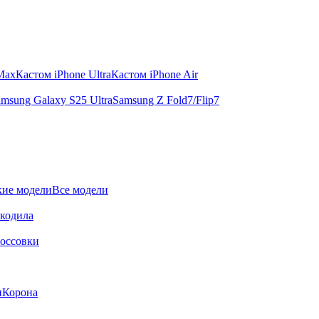
 Max
Кастом iPhone Ultra
Кастом iPhone Air
msung Galaxy S25 Ultra
Samsung Z Fold7/Flip7
ие модели
Все модели
окодила
оссовки
и
Корона