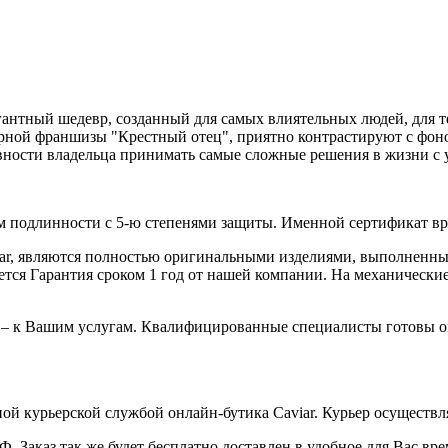
гантный шедевр, созданный для самых влиятельных людей, для те
ной франшизы "Крестный отец", приятно контрастируют с фоном 
овности владельца принимать самые сложные решения в жизни с 
 подлинности с 5-ю степенями защиты. Именной сертификат вруч
iar, являются полностью оригинальными изделиями, выполненны
ся Гарантия сроком 1 год от нашей компании. На механические 
 – к Вашим услугам. Квалифицированные специалисты готовы о
ой курьерской службой онлайн-бутика Caviar. Курьер осуществля
 Заказ так же будет бесплатно доставлен в удобное для Вас время