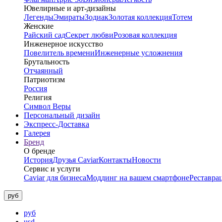
Ювелирные и арт-дизайны
Легенды
Эмираты
Зодиак
Золотая коллекция
Тотем
Женские
Райский сад
Секрет любви
Розовая коллекция
Инженерное искусство
Повелитель времени
Инженерные усложнения
Брутальность
Отчаянный
Патриотизм
Россия
Религия
Символ Веры
Персональный дизайн
Экспресс-Доставка
Галерея
Бренд
О бренде
История
Друзья Caviar
Контакты
Новости
Сервис и услуги
Caviar для бизнеса
Моддинг на вашем смартфоне
Реставра
руб
руб
usd