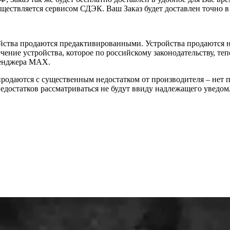
уществляется сервисом СДЭК. Ваш Заказ будет доставлен точно в
йства продаются предактивированными. Устройства продаются не
ение устройства, которое по российскому законодательству, теп
сенджера MAX.
 продаются с существенным недостатком от производителя – нет
достатков рассматриваться не будут ввиду надлежащего уведомл