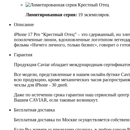
Лимитированная серия:
19 экземпляров.
Описание
iPhone 17 Pro “Крестный Отец” – это сдержанный, но эле
позолоченные линии, вдохновленные логотипом легендар
фильма «Ничего личного, только бизнес», говорит о гот
Гарантия
Продукция Caviar обладает международным сертификатом
Все модели, представленные в нашем онлайн-бутике Cav
всю продукцию, кроме механических часов распространяет
чехлы для iPhone - 30 дней.
Даже по истечении срока гарантии наш сервисный центр
Вашим CAVIAR, если таковые возникнут.
Бесплатная доставка
Бесплатная доставка по Москве осуществляется собственн
Если Вы живете за пределами столицы, в любом городе РФ,