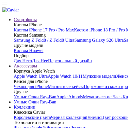
Смартфоны
Кастом iPhone
Кастом iPhone 17 Pro / Pro Max
Кастом iPhone 18 Pro / Pro
Кастом Samsung
Samsung Z Fold8 / Z Fold8 Ultra
Samsung Galaxy S26 Ultra
Sa
Другие модели
Кастом Huawei
Подбор
Для Него
Для Нее
Персональный дизайн
Аксессуары
Корпуса Apple Watch
Apple Watch Ultra
Apple Watch 10/11
Мужские модели
Женск
Кейсы для iPhone
Чехлы для iPhone
Магнитные кейсы
Портмоне из кожи кр
Другое
Умные Очки Ray-Ban
Apple Airpods
Механические Часы
Кр
Умные Очки Ray-Ban
Коллекции
Классика Caviar
Королевские цвета
Чёрная коллекция
Генезис
Цвет роскош
Технологии и инновации
Флагман
Apple 50
Визионеры
Легкость