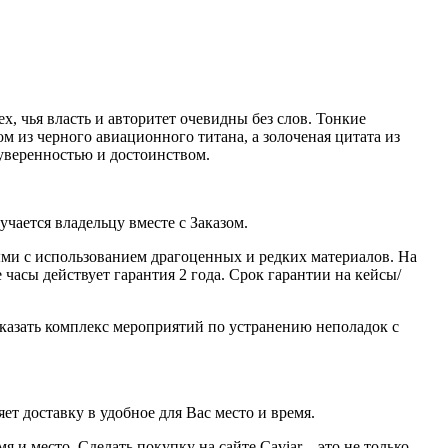
х, чья власть и авторитет очевидны без слов. Тонкие
из черного авиационного титана, а золоченая цитата из
уверенностью и достоинством.
ается владельцу вместе с Заказом.
ми с использованием драгоценных и редких материалов. На
часы действует гарантия 2 года. Срок гарантии на кейсы/
казать комплекс мероприятий по устранению неполадок с
ет доставку в удобное для Вас место и время.
 и место. Сделать покупку на сайте Caviar – это не только