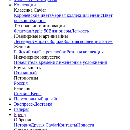
Коллекции
Классика Caviar
Королевские цвета
Чёрная коллекция
Генезис
Цвет
роскоши
Корона
Технологии и инновации
Флагман
Apple 50
Визионеры
Легкость
Ювелирные и арт-дизайны
Легенды
Эмираты
Зодиак
Золотая коллекция
Тотем
Женские
Райский сад
Секрет любви
Розовая коллекция
Инженерное искусство
Повелитель времени
Инженерные усложнения
Брутальность
Отчаянный
Патриотизм
Россия
Религия
Символ Веры
Персональный дизайн
Экспресс-Доставка
Галерея
Бренд
О бренде
История
Друзья Caviar
Контакты
Новости