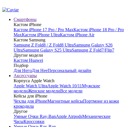
Смартфоны
Кастом iPhone
Кастом iPhone 17 Pro / Pro Max
Кастом iPhone 18 Pro / Pro
Max
Кастом iPhone Ultra
Кастом iPhone Air
Кастом Samsung
Samsung Z Fold8 / Z Fold8 Ultra
Samsung Galaxy S26
Ultra
Samsung Galaxy S25 Ultra
Samsung Z Fold7/Flip7
Другие модели
Кастом Huawei
Подбор
Для Него
Для Нее
Персональный дизайн
Аксессуары
Корпуса Apple Watch
Apple Watch Ultra
Apple Watch 10/11
Мужские
модели
Женские модели
Все модели
Кейсы для iPhone
Чехлы для iPhone
Магнитные кейсы
Портмоне из кожи
крокодила
Другое
Умные Очки Ray-Ban
Apple Airpods
Механические
Часы
Кроссовки
Умные Очки Ray-Ban