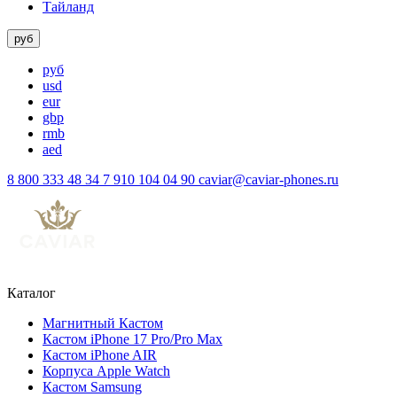
Тайланд
руб
руб
usd
eur
gbp
rmb
aed
8 800 333 48 34
7 910 104 04 90
caviar@caviar-phones.ru
Каталог
Магнитный Кастом
Кастом iPhone 17 Pro/Pro Max
Кастом iPhone AIR
Корпуса Apple Watch
Кастом Samsung