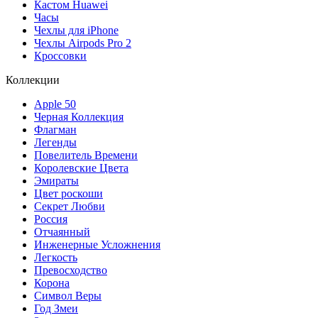
Кастом Huawei
Часы
Чехлы для iPhone
Чехлы Airpods Pro 2
Кроссовки
Коллекции
Apple 50
Черная Коллекция
Флагман
Легенды
Повелитель Времени
Королевские Цвета
Эмираты
Цвет роскоши
Секрет Любви
Россия
Отчаянный
Инженерные Усложнения
Легкость
Превосходство
Корона
Символ Веры
Год Змеи