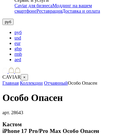
Сервис и услуги
Caviar для бизнеса
Моддинг на вашем
смартфоне
Реставрация
Доставка и оплата
руб
руб
usd
eur
gbp
rmb
aed
CAVIAR
×
Главная
Коллекции
Отчаянный
Особо Опасен
Особо Опасен
арт.
28643
Кастом
iPhone 17 Pro/Pro Max
Особо Опасен