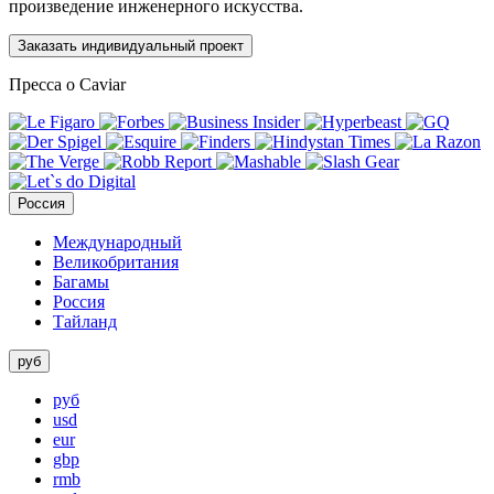
произведение инженерного искусства.
Заказать индивидуальный проект
Пресса о Caviar
Россия
Международный
Великобритания
Багамы
Россия
Тайланд
руб
руб
usd
eur
gbp
rmb