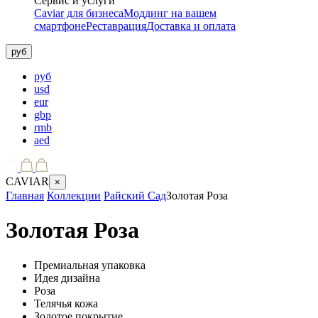
Сервис и услуги
Caviar для бизнеса
Моддинг на вашем
смартфоне
Реставрация
Доставка и оплата
руб
руб
usd
eur
gbp
rmb
aed
CAVIAR
×
Главная
Коллекции
Райский Сад
Золотая Роза
Золотая Роза
Премиальная упаковка
Идея дизайна
Роза
Телячья кожа
Золотое покрытие