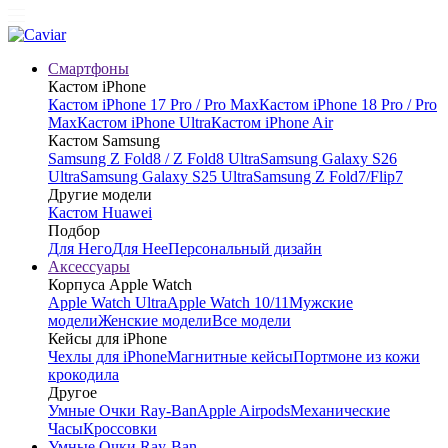
Смартфоны
Кастом iPhone
Кастом iPhone 17 Pro / Pro Max
Кастом iPhone 18 Pro / Pro
Max
Кастом iPhone Ultra
Кастом iPhone Air
Кастом Samsung
Samsung Z Fold8 / Z Fold8 Ultra
Samsung Galaxy S26
Ultra
Samsung Galaxy S25 Ultra
Samsung Z Fold7/Flip7
Другие модели
Кастом Huawei
Подбор
Для Него
Для Нее
Персональный дизайн
Аксессуары
Корпуса Apple Watch
Apple Watch Ultra
Apple Watch 10/11
Мужские
модели
Женские модели
Все модели
Кейсы для iPhone
Чехлы для iPhone
Магнитные кейсы
Портмоне из кожи
крокодила
Другое
Умные Очки Ray-Ban
Apple Airpods
Механические
Часы
Кроссовки
Умные Очки Ray-Ban