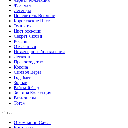
Черная Коллекция
Флагман
Легенды
Повелитель Времени
Королевские Цвета
Эмираты
Цвет роскоши
Секрет Любви
Россия
Отчаянный
Инженерные Усложнения
Легкость
Превосходство
Корона
Символ Веры
Год Змеи
Зодиак
Райский Сад
Золотая Коллекция
Визионеры
Тотем
О нас
О компании Caviar
Контакты