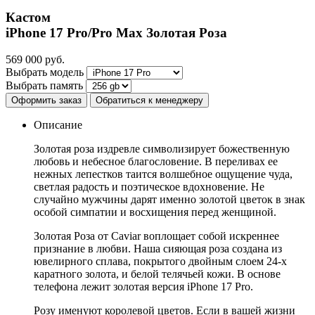
Кастом
iPhone 17 Pro/Pro Max
Золотая Роза
569 000
руб.
Выбрать модель
Выбрать память
Оформить заказ
Обратиться к менеджеру
Описание
Золотая роза издревле символизирует божественную
любовь и небесное благословение. В переливах ее
нежных лепестков таится волшебное ощущение чуда,
светлая радость и поэтическое вдохновение. Не
случайно мужчины дарят именно золотой цветок в знак
особой симпатии и восхищения перед женщиной.
Золотая Роза от Caviar воплощает собой искреннее
признание в любви. Наша сияющая роза создана из
ювелирного сплава, покрытого двойным слоем 24-х
каратного золота, и белой телячьей кожи. В основе
телефона лежит золотая версия iPhone 17 Pro.
Розу именуют королевой цветов. Если в вашей жизни