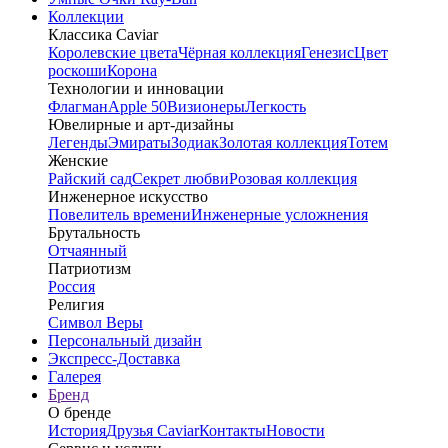
Коллекции
Классика Caviar
Королевские цвета
Чёрная коллекция
Генезис
Цвет
роскоши
Корона
Технологии и инновации
Флагман
Apple 50
Визионеры
Легкость
Ювелирные и арт-дизайны
Легенды
Эмираты
Зодиак
Золотая коллекция
Тотем
Женские
Райский сад
Секрет любви
Розовая коллекция
Инженерное искусство
Повелитель времени
Инженерные усложнения
Брутальность
Отчаянный
Патриотизм
Россия
Религия
Символ Веры
Персональный дизайн
Экспресс-Доставка
Галерея
Бренд
О бренде
История
Друзья Caviar
Контакты
Новости