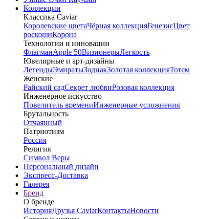
Коллекции
Классика Caviar
Королевские цвета
Чёрная коллекция
Генезис
Цвет
роскоши
Корона
Технологии и инновации
Флагман
Apple 50
Визионеры
Легкость
Ювелирные и арт-дизайны
Легенды
Эмираты
Зодиак
Золотая коллекция
Тотем
Женские
Райский сад
Секрет любви
Розовая коллекция
Инженерное искусство
Повелитель времени
Инженерные усложнения
Брутальность
Отчаянный
Патриотизм
Россия
Религия
Символ Веры
Персональный дизайн
Экспресс-Доставка
Галерея
Бренд
О бренде
История
Друзья Caviar
Контакты
Новости