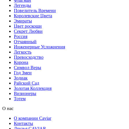
Флагман
Легенды
Повелитель Времени
Королевские Цвета
Эмираты
Цвет роскоши
Секрет Любви
Россия
Отчаянный
Инженерные Усложнения
Легкость
Превосходство
Корона
Символ Веры
Год Змеи
Зодиак
Райский Сад
Золотая Коллекция
Визионеры
Тотем
О нас
О компании Caviar
Контакты
Друзья CAVIAR