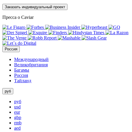
Заказать индивидуальный проект
Пресса о Caviar
Россия
Международный
Великобритания
Багамы
Россия
Тайланд
руб
руб
usd
eur
gbp
rmb
aed