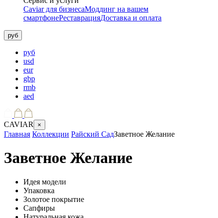
Сервис и услуги
Caviar для бизнеса
Моддинг на вашем
смартфоне
Реставрация
Доставка и оплата
руб
руб
usd
eur
gbp
rmb
aed
CAVIAR
×
Главная
Коллекции
Райский Сад
Заветное Желание
Заветное Желание
Идея модели
Упаковка
Золотое покрытие
Сапфиры
Натуральная кожа