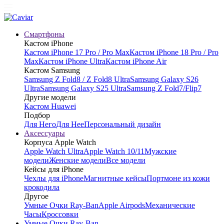
Смартфоны
Кастом iPhone
Кастом iPhone 17 Pro / Pro Max
Кастом iPhone 18 Pro / Pro
Max
Кастом iPhone Ultra
Кастом iPhone Air
Кастом Samsung
Samsung Z Fold8 / Z Fold8 Ultra
Samsung Galaxy S26
Ultra
Samsung Galaxy S25 Ultra
Samsung Z Fold7/Flip7
Другие модели
Кастом Huawei
Подбор
Для Него
Для Нее
Персональный дизайн
Аксессуары
Корпуса Apple Watch
Apple Watch Ultra
Apple Watch 10/11
Мужские
модели
Женские модели
Все модели
Кейсы для iPhone
Чехлы для iPhone
Магнитные кейсы
Портмоне из кожи
крокодила
Другое
Умные Очки Ray-Ban
Apple Airpods
Механические
Часы
Кроссовки
Умные Очки Ray-Ban