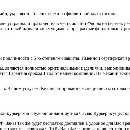
айн, украшенный лепестками из фиолетовой кожи питона.
не устраивали празднества в честь богини Флоры на берегах р
д, который назвали «цветущим» за прекрасные фиолетовые Ирисы
 подлинности с 5-ю степенями защиты. Именной сертификат вруч
iar, являются полностью оригинальными изделиями, выполненны
ся Гарантия сроком 1 год от нашей компании. На механические 
 – к Вашим услугам. Квалифицированные специалисты готовы о
ой курьерской службой онлайн-бутика Caviar. Курьер осуществля
 Заказ так же будет бесплатно доставлен в удобное для Вас время
уществляется сервисом СДЭК. Ваш Заказ будет доставлен точно в