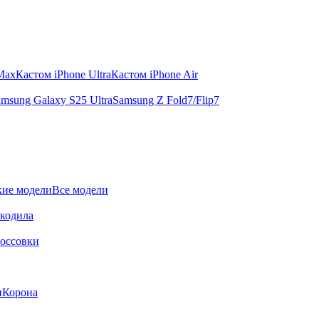
 Max
Кастом iPhone Ultra
Кастом iPhone Air
msung Galaxy S25 Ultra
Samsung Z Fold7/Flip7
ие модели
Все модели
окодила
оссовки
и
Корона