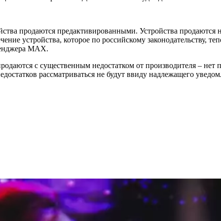
йства продаются предактивированными. Устройства продаются не
ение устройства, которое по российскому законодательству, теп
сенджера MAX.
 продаются с существенным недостатком от производителя – нет
достатков рассматриваться не будут ввиду надлежащего уведомл