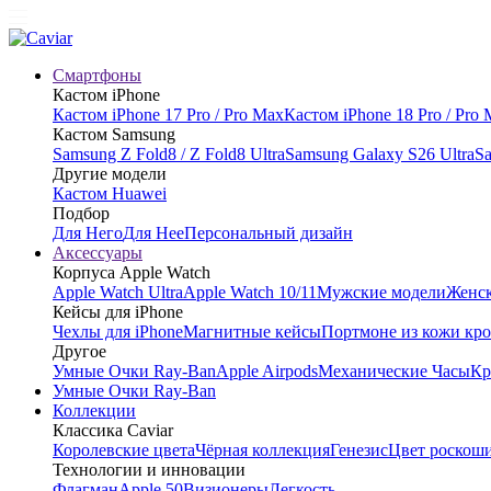
Смартфоны
Кастом iPhone
Кастом iPhone 17 Pro / Pro Max
Кастом iPhone 18 Pro / Pro
Кастом Samsung
Samsung Z Fold8 / Z Fold8 Ultra
Samsung Galaxy S26 Ultra
Sa
Другие модели
Кастом Huawei
Подбор
Для Него
Для Нее
Персональный дизайн
Аксессуары
Корпуса Apple Watch
Apple Watch Ultra
Apple Watch 10/11
Мужские модели
Женск
Кейсы для iPhone
Чехлы для iPhone
Магнитные кейсы
Портмоне из кожи кр
Другое
Умные Очки Ray-Ban
Apple Airpods
Механические Часы
Кр
Умные Очки Ray-Ban
Коллекции
Классика Caviar
Королевские цвета
Чёрная коллекция
Генезис
Цвет роскош
Технологии и инновации
Флагман
Apple 50
Визионеры
Легкость