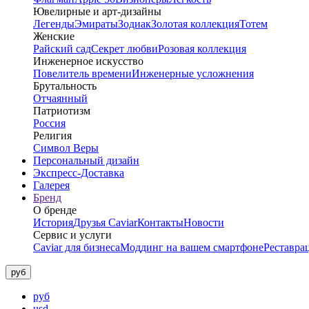
Ювелирные и арт-дизайны
Легенды
Эмираты
Зодиак
Золотая коллекция
Тотем
Женские
Райский сад
Секрет любви
Розовая коллекция
Инженерное искусство
Повелитель времени
Инженерные усложнения
Брутальность
Отчаянный
Патриотизм
Россия
Религия
Символ Веры
Персональный дизайн
Экспресс-Доставка
Галерея
Бренд
О бренде
История
Друзья Caviar
Контакты
Новости
Сервис и услуги
Caviar для бизнеса
Моддинг на вашем смартфоне
Реставра
руб
руб
usd