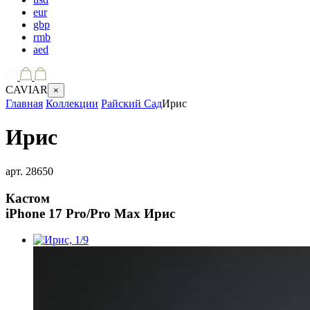
eur
gbp
rmb
aed
CAVIAR
×
Главная
Коллекции
Райский Сад
Ирис
Ирис
арт.
28650
Кастом
iPhone 17 Pro/Pro Max
Ирис