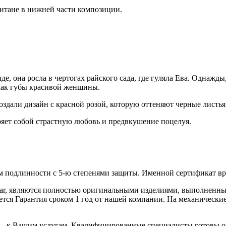
итaне в нижней части композиции.
де, она росла в чертогах райского сада, где гуляла Ева. Однаж
 как губы красивой женщины.
создали дизайн с красной розой, которую оттеняют черные листь
оряет собой страстную любовь и предвкушение поцелуя.
 подлинности с 5-ю степенями защиты. Именной сертификат вруч
iar, являются полностью оригинальными изделиями, выполненны
ся Гарантия сроком 1 год от нашей компании. На механические 
 – к Вашим услугам. Квалифицированные специалисты готовы о