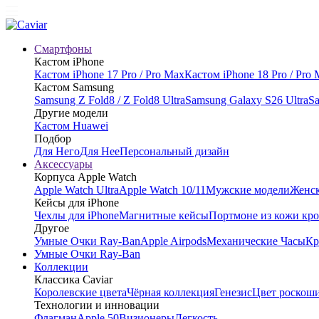
Смартфоны
Кастом iPhone
Кастом iPhone 17 Pro / Pro Max
Кастом iPhone 18 Pro / Pro
Кастом Samsung
Samsung Z Fold8 / Z Fold8 Ultra
Samsung Galaxy S26 Ultra
Sa
Другие модели
Кастом Huawei
Подбор
Для Него
Для Нее
Персональный дизайн
Аксессуары
Корпуса Apple Watch
Apple Watch Ultra
Apple Watch 10/11
Мужские модели
Женск
Кейсы для iPhone
Чехлы для iPhone
Магнитные кейсы
Портмоне из кожи кр
Другое
Умные Очки Ray-Ban
Apple Airpods
Механические Часы
Кр
Умные Очки Ray-Ban
Коллекции
Классика Caviar
Королевские цвета
Чёрная коллекция
Генезис
Цвет роскош
Технологии и инновации
Флагман
Apple 50
Визионеры
Легкость