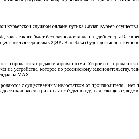
ой курьерской службой онлайн-бутика Caviar. Курьер осуществля
 Заказ так же будет бесплатно доставлен в удобное для Вас время
уществляется сервисом СДЭК. Ваш Заказ будет доставлен точно в
йства продаются предактивированными. Устройства продаются не
ение устройства, которое по российскому законодательству, теп
сенджера MAX.
 продаются с существенным недостатком от производителя – нет
достатков рассматриваться не будут ввиду надлежащего уведомл