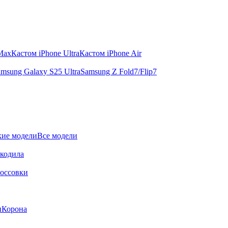
 Max
Кастом iPhone Ultra
Кастом iPhone Air
msung Galaxy S25 Ultra
Samsung Z Fold7/Flip7
ие модели
Все модели
окодила
оссовки
и
Корона