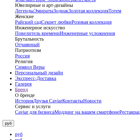
Ювелирные и арт-дизайны
Легенды
Эмираты
Зодиак
Золотая коллекция
Тотем
Женские
Райский сад
Секрет любви
Розовая коллекция
Инженерное искусство
Повелитель времени
Инженерные усложнения
Брутальность
Отчаянный
Патриотизм
Россия
Религия
Символ Веры
Персональный дизайн
Экспресс-Доставка
Галерея
Бренд
О бренде
История
Друзья Caviar
Контакты
Новости
Сервис и услуги
Caviar для бизнеса
Моддинг на вашем смартфоне
Реставра
руб
руб
usd