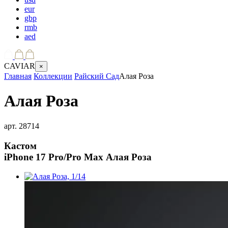
eur
gbp
rmb
aed
CAVIAR
×
Главная
Коллекции
Райский Сад
Алая Роза
Алая Роза
арт.
28714
Кастом
iPhone 17 Pro/Pro Max
Алая Роза