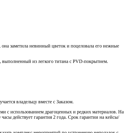
ды, она заметила невинный цветок и поцеловала его нежные
я, выполненный из легкого титана с PVD-покрытием.
ается владельцу вместе с Заказом.
ми с использованием драгоценных и редких материалов. На
часы действует гарантия 2 года. Срок гарантии на кейсы/
казать комплекс мероприятий по устранению неполадок с