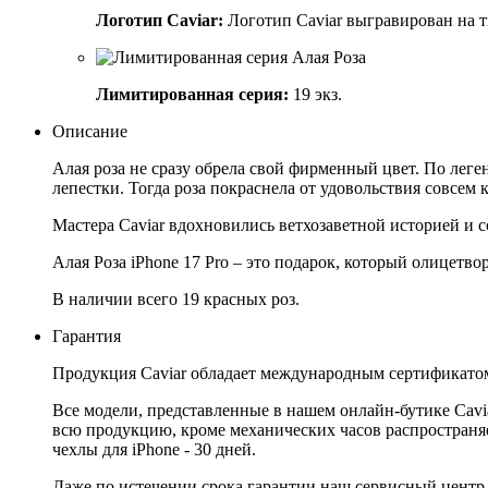
Логотип Caviar:
Логотип Caviar выгравирован на т
Лимитированная серия:
19 экз.
Описание
Алая роза не сразу обрела свой фирменный цвет. По леген
лепестки. Тогда роза покраснела от удовольствия совсем
Мастера Caviar вдохновились ветхозаветной историей и 
Алая Роза iPhone 17 Pro – это подарок, который олицетв
В наличии всего 19 красных роз.
Гарантия
Продукция Caviar обладает международным сертификатом
Все модели, представленные в нашем онлайн-бутике Cav
всю продукцию, кроме механических часов распространяет
чехлы для iPhone - 30 дней.
Даже по истечении срока гарантии наш сервисный центр