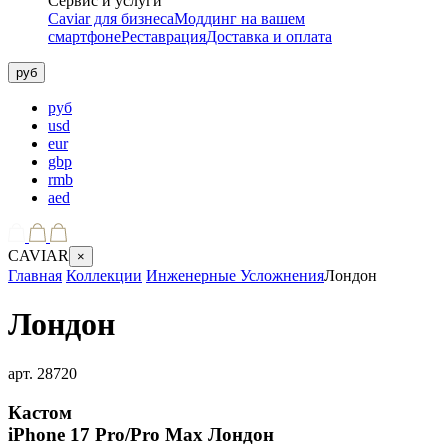
Сервис и услуги
Caviar для бизнеса
Моддинг на вашем
смартфоне
Реставрация
Доставка и оплата
руб
руб
usd
eur
gbp
rmb
aed
CAVIAR
×
Главная
Коллекции
Инженерные Усложнения
Лондон
Лондон
арт.
28720
Кастом
iPhone 17 Pro/Pro Max
Лондон