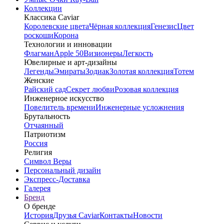
Коллекции
Классика Caviar
Королевские цвета
Чёрная коллекция
Генезис
Цвет
роскоши
Корона
Технологии и инновации
Флагман
Apple 50
Визионеры
Легкость
Ювелирные и арт-дизайны
Легенды
Эмираты
Зодиак
Золотая коллекция
Тотем
Женские
Райский сад
Секрет любви
Розовая коллекция
Инженерное искусство
Повелитель времени
Инженерные усложнения
Брутальность
Отчаянный
Патриотизм
Россия
Религия
Символ Веры
Персональный дизайн
Экспресс-Доставка
Галерея
Бренд
О бренде
История
Друзья Caviar
Контакты
Новости