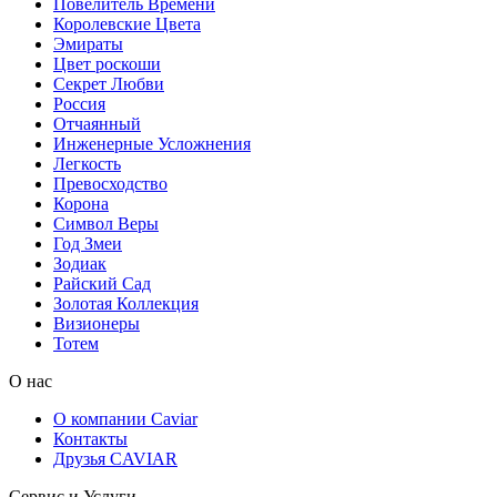
Повелитель Времени
Королевские Цвета
Эмираты
Цвет роскоши
Секрет Любви
Россия
Отчаянный
Инженерные Усложнения
Легкость
Превосходство
Корона
Символ Веры
Год Змеи
Зодиак
Райский Сад
Золотая Коллекция
Визионеры
Тотем
О нас
О компании Caviar
Контакты
Друзья CAVIAR
Сервис и Услуги