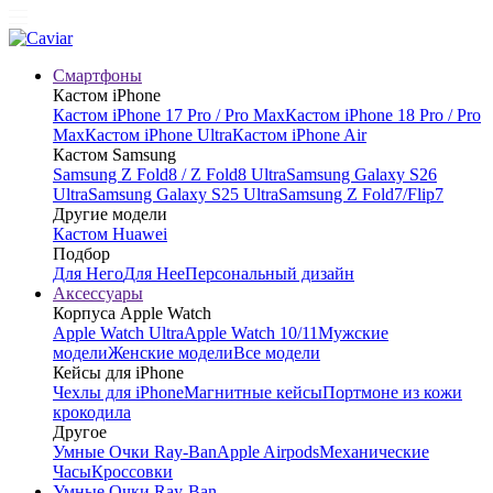
Смартфоны
Кастом iPhone
Кастом iPhone 17 Pro / Pro Max
Кастом iPhone 18 Pro / Pro
Max
Кастом iPhone Ultra
Кастом iPhone Air
Кастом Samsung
Samsung Z Fold8 / Z Fold8 Ultra
Samsung Galaxy S26
Ultra
Samsung Galaxy S25 Ultra
Samsung Z Fold7/Flip7
Другие модели
Кастом Huawei
Подбор
Для Него
Для Нее
Персональный дизайн
Аксессуары
Корпуса Apple Watch
Apple Watch Ultra
Apple Watch 10/11
Мужские
модели
Женские модели
Все модели
Кейсы для iPhone
Чехлы для iPhone
Магнитные кейсы
Портмоне из кожи
крокодила
Другое
Умные Очки Ray-Ban
Apple Airpods
Механические
Часы
Кроссовки
Умные Очки Ray-Ban