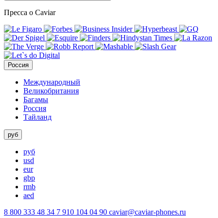
Пресса о Caviar
Россия
Международный
Великобритания
Багамы
Россия
Тайланд
руб
руб
usd
eur
gbp
rmb
aed
8 800 333 48 34
7 910 104 04 90
caviar@caviar-phones.ru