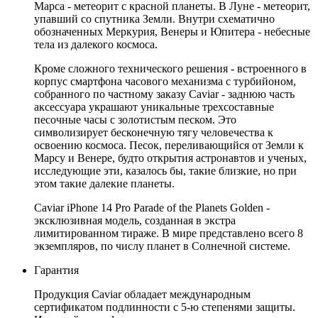
Марса - метеорит с красной планеты. В Луне - метеорит,
упавший со спутника Земли. Внутри схематично
обозначенных Меркурия, Венеры и Юпитера - небесные
тела из далекого космоса.
Кроме сложного технического решения - встроенного в
корпус смартфона часового механизма с турбийоном,
собранного по частному заказу Caviar - заднюю часть
аксессуара украшают уникальные трехсоставные
песочные часы с золотистым песком. Это
символизирует бесконечную тягу человечества к
освоению космоса. Песок, переливающийся от Земли к
Марсу и Венере, будто открытия астронавтов и ученых,
исследующие эти, казалось бы, такие близкие, но при
этом такие далекие планеты.
Caviar iPhone 14 Pro Parade of the Planets Golden -
эксклюзивная модель, созданная в экстра
лимитированном тираже. В мире представлено всего 8
экземпляров, по числу планет в Солнечной системе.
Гарантия
Продукция Caviar обладает международным
сертификатом подлинности с 5-ю степенями защиты.