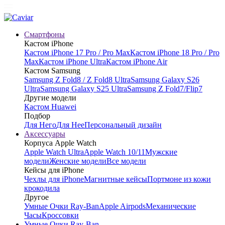
Смартфоны
Кастом iPhone
Кастом iPhone 17 Pro / Pro Max
Кастом iPhone 18 Pro / Pro
Max
Кастом iPhone Ultra
Кастом iPhone Air
Кастом Samsung
Samsung Z Fold8 / Z Fold8 Ultra
Samsung Galaxy S26
Ultra
Samsung Galaxy S25 Ultra
Samsung Z Fold7/Flip7
Другие модели
Кастом Huawei
Подбор
Для Него
Для Нее
Персональный дизайн
Аксессуары
Корпуса Apple Watch
Apple Watch Ultra
Apple Watch 10/11
Мужские
модели
Женские модели
Все модели
Кейсы для iPhone
Чехлы для iPhone
Магнитные кейсы
Портмоне из кожи
крокодила
Другое
Умные Очки Ray-Ban
Apple Airpods
Механические
Часы
Кроссовки
Умные Очки Ray-Ban