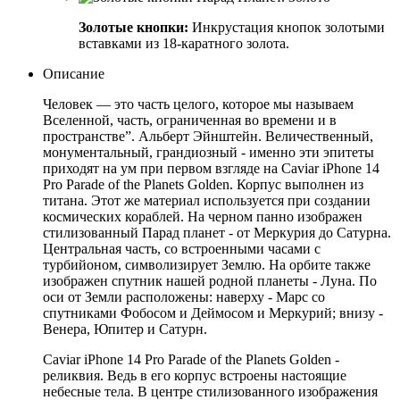
Золотые кнопки:
Инкрустация кнопок золотыми
вставками из 18-каратного золота.
Описание
Человек — это часть целого, которое мы называем
Вселенной, часть, ограниченная во времени и в
пространстве”. Альберт Эйнштейн. Величественный,
монументальный, грандиозный - именно эти эпитеты
приходят на ум при первом взгляде на Caviar iPhone 14
Pro Parade of the Planets Golden. Корпус выполнен из
титана. Этот же материал используется при создании
космических кораблей. На черном панно изображен
стилизованный Парад планет - от Меркурия до Сатурна.
Центральная часть, со встроенными часами с
турбийоном, символизирует Землю. На орбите также
изображен спутник нашей родной планеты - Луна. По
оси от Земли расположены: наверху - Марс со
спутниками Фобосом и Деймосом и Меркурий; внизу -
Венера, Юпитер и Сатурн.
Caviar iPhone 14 Pro Parade of the Planets Golden -
реликвия. Ведь в его корпус встроены настоящие
небесные тела. В центре стилизованного изображения