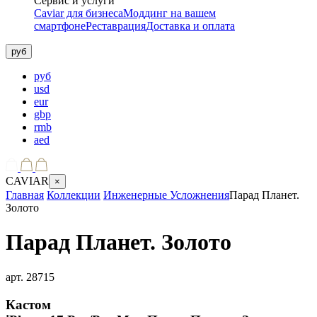
Сервис и услуги
Caviar для бизнеса
Моддинг на вашем
смартфоне
Реставрация
Доставка и оплата
руб
руб
usd
eur
gbp
rmb
aed
CAVIAR
×
Главная
Коллекции
Инженерные Усложнения
Парад Планет.
Золото
Парад Планет. Золото
арт.
28715
Кастом