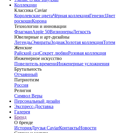
Коллекции
Классика Caviar
Королевские цвета
Чёрная коллекция
Генезис
Цвет
роскоши
Корона
Технологии и инновации
Флагман
Apple 50
Визионеры
Легкость
Ювелирные и арт-дизайны
Легенды
Эмираты
Зодиак
Золотая коллекция
Тотем
Женские
Райский сад
Секрет любви
Розовая коллекция
Инженерное искусство
Повелитель времени
Инженерные усложнения
Брутальность
Отчаянный
Патриотизм
Россия
Религия
Символ Веры
Персональный дизайн
Экспресс-Доставка
Галерея
Бренд
О бренде
История
Друзья Caviar
Контакты
Новости