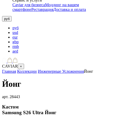
Сервис и услуги
Caviar для бизнеса
Моддинг на вашем
смартфоне
Реставрация
Доставка и оплата
руб
руб
usd
eur
gbp
rmb
aed
CAVIAR
×
Главная
Коллекции
Инженерные Усложнения
Йонг
Йонг
арт.
28443
Кастом
Samsung S26 Ultra
Йонг