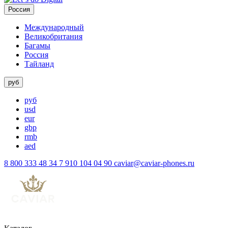
Россия
Международный
Великобритания
Багамы
Россия
Тайланд
руб
руб
usd
eur
gbp
rmb
aed
8 800 333 48 34
7 910 104 04 90
caviar@caviar-phones.ru