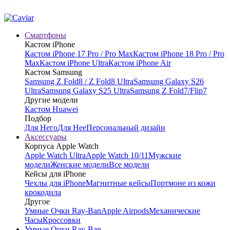
Смартфоны
Кастом iPhone
Кастом iPhone 17 Pro / Pro Max
Кастом iPhone 18 Pro / Pro
Max
Кастом iPhone Ultra
Кастом iPhone Air
Кастом Samsung
Samsung Z Fold8 / Z Fold8 Ultra
Samsung Galaxy S26
Ultra
Samsung Galaxy S25 Ultra
Samsung Z Fold7/Flip7
Другие модели
Кастом Huawei
Подбор
Для Него
Для Нее
Персональный дизайн
Аксессуары
Корпуса Apple Watch
Apple Watch Ultra
Apple Watch 10/11
Мужские
модели
Женские модели
Все модели
Кейсы для iPhone
Чехлы для iPhone
Магнитные кейсы
Портмоне из кожи
крокодила
Другое
Умные Очки Ray-Ban
Apple Airpods
Механические
Часы
Кроссовки
Умные Очки Ray-Ban