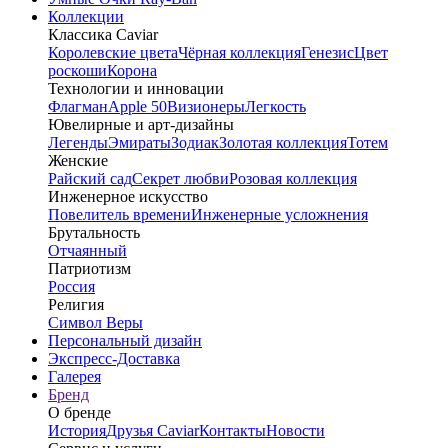
Коллекции
Классика Caviar
Королевские цвета
Чёрная коллекция
Генезис
Цвет
роскоши
Корона
Технологии и инновации
Флагман
Apple 50
Визионеры
Легкость
Ювелирные и арт-дизайны
Легенды
Эмираты
Зодиак
Золотая коллекция
Тотем
Женские
Райский сад
Секрет любви
Розовая коллекция
Инженерное искусство
Повелитель времени
Инженерные усложнения
Брутальность
Отчаянный
Патриотизм
Россия
Религия
Символ Веры
Персональный дизайн
Экспресс-Доставка
Галерея
Бренд
О бренде
История
Друзья Caviar
Контакты
Новости