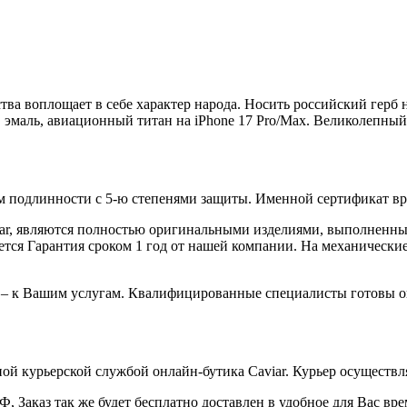
ва воплощает в себе характер народа. Носить российский герб н
, эмаль, авиационный титан на iPhone 17 Pro/Max. Великолепный
 подлинности с 5-ю степенями защиты. Именной сертификат вруч
iar, являются полностью оригинальными изделиями, выполненны
ся Гарантия сроком 1 год от нашей компании. На механические 
 – к Вашим услугам. Квалифицированные специалисты готовы о
ой курьерской службой онлайн-бутика Caviar. Курьер осуществля
 Заказ так же будет бесплатно доставлен в удобное для Вас время