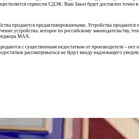
уществляется сервисом СДЭК. Ваш Заказ будет доставлен точно в
йства продаются предактивированными. Устройства продаются не
ение устройства, которое по российскому законодательству, теп
сенджера MAX.
 продаются с существенным недостатком от производителя – нет
достатков рассматриваться не будут ввиду надлежащего уведомл