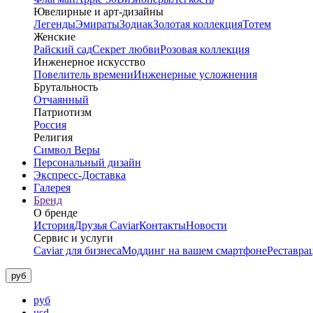
Ювелирные и арт-дизайны
Легенды
Эмираты
Зодиак
Золотая коллекция
Тотем
Женские
Райский сад
Секрет любви
Розовая коллекция
Инженерное искусство
Повелитель времени
Инженерные усложнения
Брутальность
Отчаянный
Патриотизм
Россия
Религия
Символ Веры
Персональный дизайн
Экспресс-Доставка
Галерея
Бренд
О бренде
История
Друзья Caviar
Контакты
Новости
Сервис и услуги
Caviar для бизнеса
Моддинг на вашем смартфоне
Реставра
руб
руб
usd