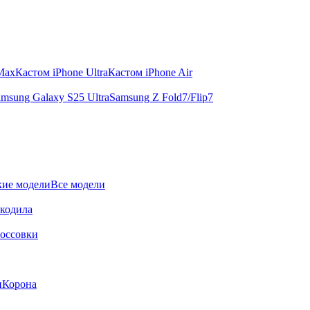
 Max
Кастом iPhone Ultra
Кастом iPhone Air
msung Galaxy S25 Ultra
Samsung Z Fold7/Flip7
ие модели
Все модели
окодила
оссовки
и
Корона