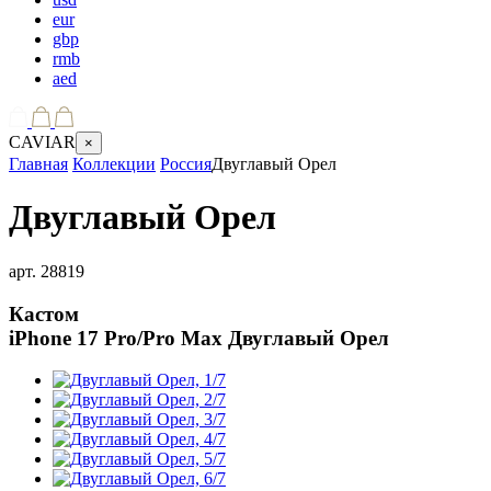
eur
gbp
rmb
aed
CAVIAR
×
Главная
Коллекции
Россия
Двуглавый Орел
Двуглавый Орел
арт.
28819
Кастом
iPhone 17 Pro/Pro Max
Двуглавый Орел