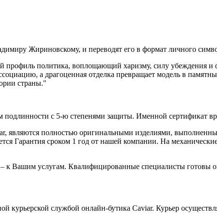
имиру Жириновскому, и переводят его в формат личного символа
й профиль политика, воплощающий харизму, силу убеждения и 
оциацию, а драгоценная отделка превращает модель в памятный
ории страны."
 подлинности с 5-ю степенями защиты. Именной сертификат вруч
iar, являются полностью оригинальными изделиями, выполненны
ся Гарантия сроком 1 год от нашей компании. На механические 
 – к Вашим услугам. Квалифицированные специалисты готовы о
ой курьерской службой онлайн-бутика Caviar. Курьер осуществля