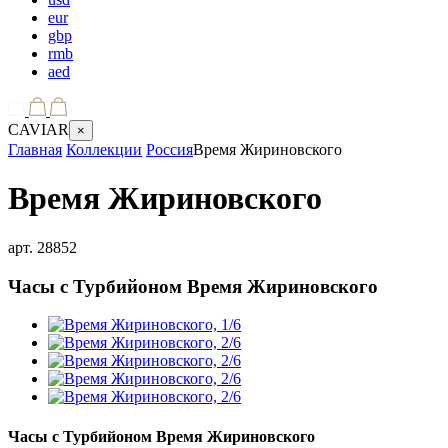
eur
gbp
rmb
aed
CAVIAR
×
Главная
Коллекции
Россия
Время Жириновского
Время Жириновского
арт.
28852
Часы с Турбийоном
Время Жириновского
Часы с Турбийоном
Время Жириновского