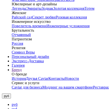
Ювелирные и арт-дизайны
Легенды
Эмираты
Зодиак
Золотая коллекция
Тотем
Женские
Райский сад
Секрет любви
Розовая коллекция
Инженерное искусство
Повелитель времени
Инженерные усложнения
Брутальность
Отчаянный
Патриотизм
Россия
Религия
Символ Веры
Персональный дизайн
Экспресс-Доставка
Галерея
Бренд
О бренде
История
Друзья Caviar
Контакты
Новости
Сервис и услуги
Caviar для бизнеса
Моддинг на вашем смартфоне
Реставра
руб
руб
usd