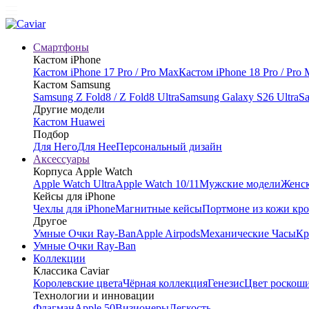
Смартфоны
Кастом iPhone
Кастом iPhone 17 Pro / Pro Max
Кастом iPhone 18 Pro / Pro
Кастом Samsung
Samsung Z Fold8 / Z Fold8 Ultra
Samsung Galaxy S26 Ultra
Sa
Другие модели
Кастом Huawei
Подбор
Для Него
Для Нее
Персональный дизайн
Аксессуары
Корпуса Apple Watch
Apple Watch Ultra
Apple Watch 10/11
Мужские модели
Женск
Кейсы для iPhone
Чехлы для iPhone
Магнитные кейсы
Портмоне из кожи кр
Другое
Умные Очки Ray-Ban
Apple Airpods
Механические Часы
Кр
Умные Очки Ray-Ban
Коллекции
Классика Caviar
Королевские цвета
Чёрная коллекция
Генезис
Цвет роскош
Технологии и инновации
Флагман
Apple 50
Визионеры
Легкость