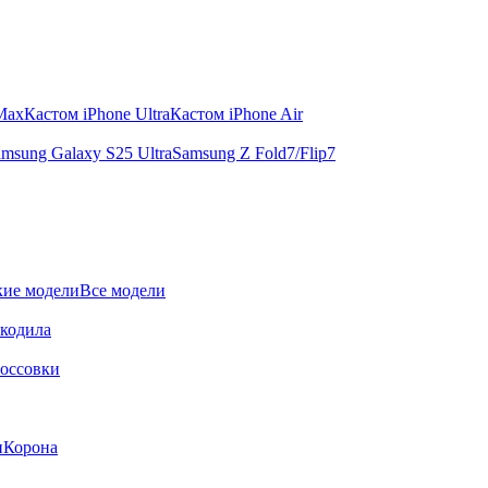
 Max
Кастом iPhone Ultra
Кастом iPhone Air
msung Galaxy S25 Ultra
Samsung Z Fold7/Flip7
ие модели
Все модели
окодила
оссовки
и
Корона