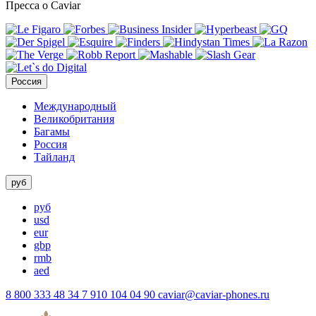
Пресса о Caviar
Россия
Международный
Великобритания
Багамы
Россия
Тайланд
руб
руб
usd
eur
gbp
rmb
aed
8 800 333 48 34
7 910 104 04 90
caviar@caviar-phones.ru