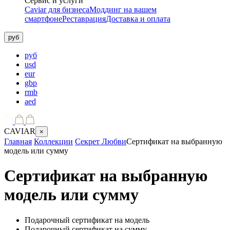
Сервис и услуги
Caviar для бизнеса
Моддинг на вашем
смартфоне
Реставрация
Доставка и оплата
руб
руб
usd
eur
gbp
rmb
aed
CAVIAR
×
Главная
Коллекции
Секрет Любви
Сертификат на выбранную
модель или сумму
Сертификат на выбранную
модель или сумму
Подарочный сертификат на модель
Подарочный сертификат на сумму