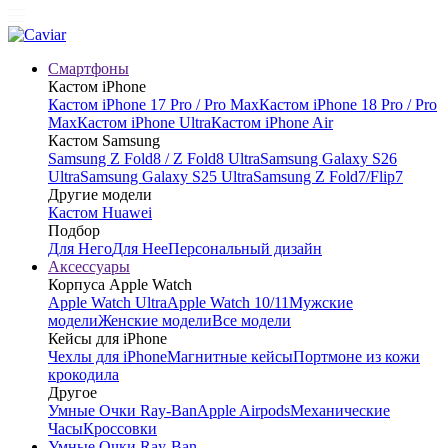
Смартфоны
Кастом iPhone
Кастом iPhone 17 Pro / Pro Max
Кастом iPhone 18 Pro / Pro
Max
Кастом iPhone Ultra
Кастом iPhone Air
Кастом Samsung
Samsung Z Fold8 / Z Fold8 Ultra
Samsung Galaxy S26
Ultra
Samsung Galaxy S25 Ultra
Samsung Z Fold7/Flip7
Другие модели
Кастом Huawei
Подбор
Для Него
Для Нее
Персональный дизайн
Аксессуары
Корпуса Apple Watch
Apple Watch Ultra
Apple Watch 10/11
Мужские
модели
Женские модели
Все модели
Кейсы для iPhone
Чехлы для iPhone
Магнитные кейсы
Портмоне из кожи
крокодила
Другое
Умные Очки Ray-Ban
Apple Airpods
Механические
Часы
Кроссовки
Умные Очки Ray-Ban