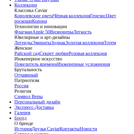
Коллекции
Классика Caviar
Королевские цвета
Чёрная коллекция
Генезис
Цвет
роскоши
Корона
Технологии и инновации
Флагман
Apple 50
Визионеры
Легкость
Ювелирные и арт-дизайны
Легенды
Эмираты
Зодиак
Золотая коллекция
Тотем
Женские
Райский сад
Секрет любви
Розовая коллекция
Инженерное искусство
Повелитель времени
Инженерные усложнения
Брутальность
Отчаянный
Патриотизм
Россия
Религия
Символ Веры
Персональный дизайн
Экспресс-Доставка
Галерея
Бренд
О бренде
История
Друзья Caviar
Контакты
Новости