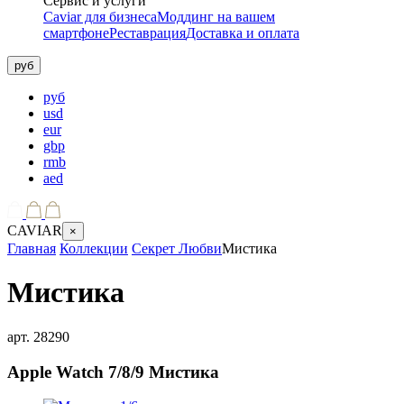
Сервис и услуги
Caviar для бизнеса
Моддинг на вашем
смартфоне
Реставрация
Доставка и оплата
руб
руб
usd
eur
gbp
rmb
aed
CAVIAR
×
Главная
Коллекции
Секрет Любви
Мистика
Мистика
арт.
28290
Apple Watch 7/8/9
Мистика