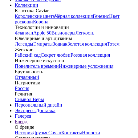
Коллекции
Классика Caviar
Королевские цвета
Чёрная коллекция
Генезис
Цвет
роскоши
Корона
Технологии и инновации
Флагман
Apple 50
Визионеры
Легкость
Ювелирные и арт-дизайны
Легенды
Эмираты
Зодиак
Золотая коллекция
Тотем
Женские
Райский сад
Секрет любви
Розовая коллекция
Инженерное искусство
Повелитель времени
Инженерные усложнения
Брутальность
Отчаянный
Патриотизм
Россия
Религия
Символ Веры
Персональный дизайн
Экспресс-Доставка
Галерея
Бренд
О бренде
История
Друзья Caviar
Контакты
Новости