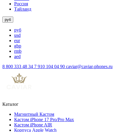
Россия
Тайланд
руб
руб
usd
eur
gbp
rmb
aed
8 800 333 48 34
7 910 104 04 90
caviar@caviar-phones.ru
Каталог
Магнитный Кастом
Кастом iPhone 17 Pro/Pro Max
Кастом iPhone AIR
Корпуса Apple Watch