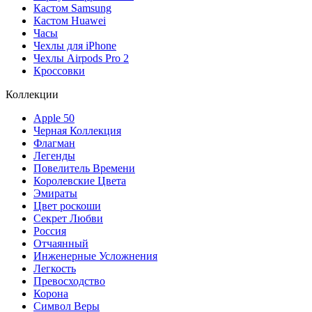
Кастом Samsung
Кастом Huawei
Часы
Чехлы для iPhone
Чехлы Airpods Pro 2
Кроссовки
Коллекции
Apple 50
Черная Коллекция
Флагман
Легенды
Повелитель Времени
Королевские Цвета
Эмираты
Цвет роскоши
Секрет Любви
Россия
Отчаянный
Инженерные Усложнения
Легкость
Превосходство
Корона
Символ Веры