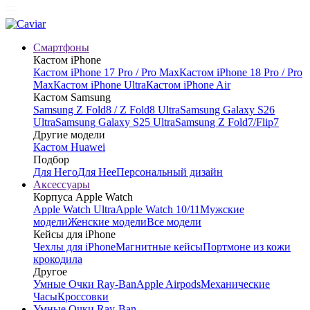
Смартфоны
Кастом iPhone
Кастом iPhone 17 Pro / Pro Max
Кастом iPhone 18 Pro / Pro
Max
Кастом iPhone Ultra
Кастом iPhone Air
Кастом Samsung
Samsung Z Fold8 / Z Fold8 Ultra
Samsung Galaxy S26
Ultra
Samsung Galaxy S25 Ultra
Samsung Z Fold7/Flip7
Другие модели
Кастом Huawei
Подбор
Для Него
Для Нее
Персональный дизайн
Аксессуары
Корпуса Apple Watch
Apple Watch Ultra
Apple Watch 10/11
Мужские
модели
Женские модели
Все модели
Кейсы для iPhone
Чехлы для iPhone
Магнитные кейсы
Портмоне из кожи
крокодила
Другое
Умные Очки Ray-Ban
Apple Airpods
Механические
Часы
Кроссовки
Умные Очки Ray-Ban