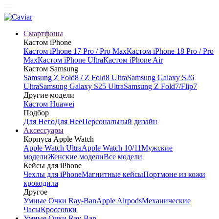
Смартфоны
Кастом iPhone
Кастом iPhone 17 Pro / Pro Max
Кастом iPhone 18 Pro / Pro
Max
Кастом iPhone Ultra
Кастом iPhone Air
Кастом Samsung
Samsung Z Fold8 / Z Fold8 Ultra
Samsung Galaxy S26
Ultra
Samsung Galaxy S25 Ultra
Samsung Z Fold7/Flip7
Другие модели
Кастом Huawei
Подбор
Для Него
Для Нее
Персональный дизайн
Аксессуары
Корпуса Apple Watch
Apple Watch Ultra
Apple Watch 10/11
Мужские
модели
Женские модели
Все модели
Кейсы для iPhone
Чехлы для iPhone
Магнитные кейсы
Портмоне из кожи
крокодила
Другое
Умные Очки Ray-Ban
Apple Airpods
Механические
Часы
Кроссовки
Умные Очки Ray-Ban