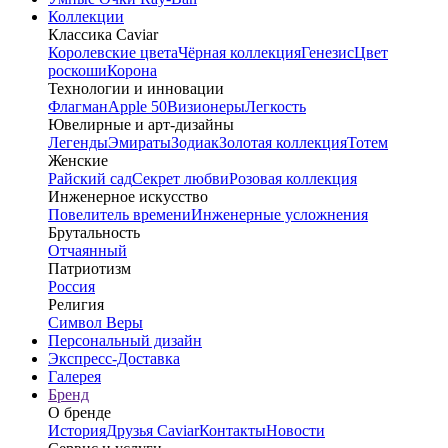
Коллекции
Классика Caviar
Королевские цвета
Чёрная коллекция
Генезис
Цвет
роскоши
Корона
Технологии и инновации
Флагман
Apple 50
Визионеры
Легкость
Ювелирные и арт-дизайны
Легенды
Эмираты
Зодиак
Золотая коллекция
Тотем
Женские
Райский сад
Секрет любви
Розовая коллекция
Инженерное искусство
Повелитель времени
Инженерные усложнения
Брутальность
Отчаянный
Патриотизм
Россия
Религия
Символ Веры
Персональный дизайн
Экспресс-Доставка
Галерея
Бренд
О бренде
История
Друзья Caviar
Контакты
Новости