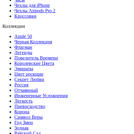
Чехлы для iPhone
Чехлы Airpods Pro 2
Кроссовки
Коллекции
Apple 50
Черная Коллекция
Флагман
Легенды
Повелитель Времени
Королевские Цвета
Эмираты
Цвет роскоши
Секрет Любви
Россия
Отчаянный
Инженерные Усложнения
Легкость
Превосходство
Корона
Символ Веры
Год Змеи
Зодиак
Райский Сад