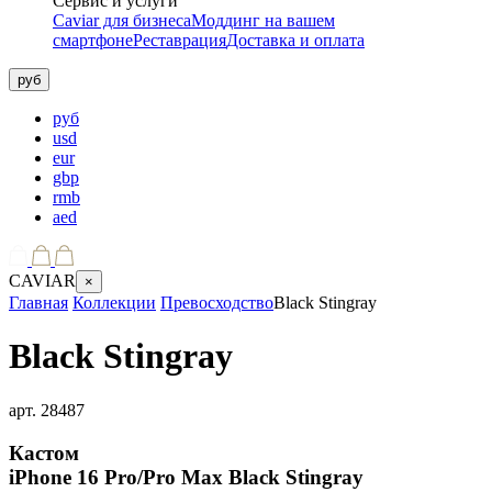
Сервис и услуги
Caviar для бизнеса
Моддинг на вашем
смартфоне
Реставрация
Доставка и оплата
руб
руб
usd
eur
gbp
rmb
aed
CAVIAR
×
Главная
Коллекции
Превосходство
Black Stingray
Black Stingray
арт.
28487
Кастом
iPhone 16 Pro/Pro Max
Black Stingray