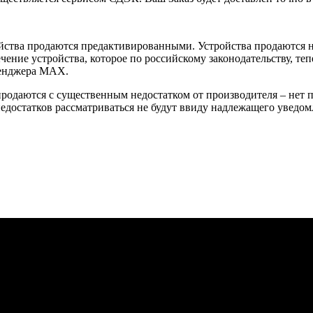
йства продаются предактивированными. Устройства продаются не
ение устройства, которое по российскому законодательству, теп
сенджера MAX.
 продаются с существенным недостатком от производителя – нет
достатков рассматриваться не будут ввиду надлежащего уведомл