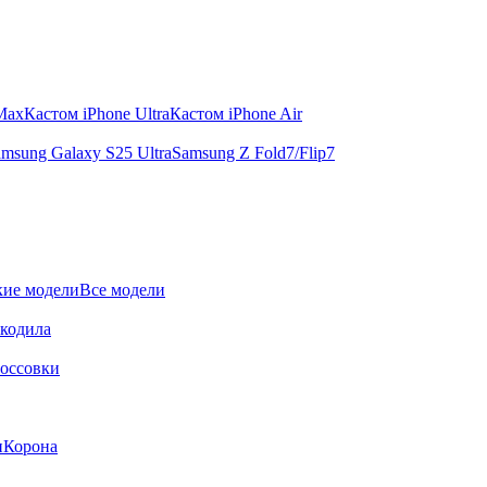
 Max
Кастом iPhone Ultra
Кастом iPhone Air
msung Galaxy S25 Ultra
Samsung Z Fold7/Flip7
ие модели
Все модели
окодила
оссовки
и
Корона