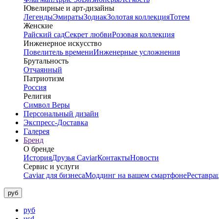
Ювелирные и арт-дизайны
Легенды
Эмираты
Зодиак
Золотая коллекция
Тотем
Женские
Райский сад
Секрет любви
Розовая коллекция
Инженерное искусство
Повелитель времени
Инженерные усложнения
Брутальность
Отчаянный
Патриотизм
Россия
Религия
Символ Веры
Персональный дизайн
Экспресс-Доставка
Галерея
Бренд
О бренде
История
Друзья Caviar
Контакты
Новости
Сервис и услуги
Caviar для бизнеса
Моддинг на вашем смартфоне
Реставра
руб
руб
usd