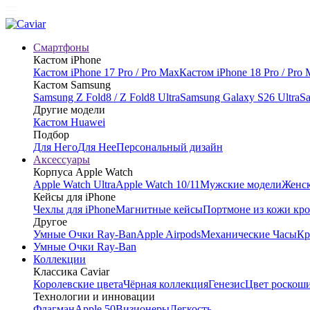
Смартфоны
Кастом iPhone
Кастом iPhone 17 Pro / Pro Max
Кастом iPhone 18 Pro / Pro
Кастом Samsung
Samsung Z Fold8 / Z Fold8 Ultra
Samsung Galaxy S26 Ultra
Sa
Другие модели
Кастом Huawei
Подбор
Для Него
Для Нее
Персональный дизайн
Аксессуары
Корпуса Apple Watch
Apple Watch Ultra
Apple Watch 10/11
Мужские модели
Женск
Кейсы для iPhone
Чехлы для iPhone
Магнитные кейсы
Портмоне из кожи кр
Другое
Умные Очки Ray-Ban
Apple Airpods
Механические Часы
Кр
Умные Очки Ray-Ban
Коллекции
Классика Caviar
Королевские цвета
Чёрная коллекция
Генезис
Цвет роскош
Технологии и инновации
Флагман
Apple 50
Визионеры
Легкость