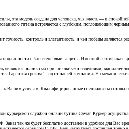
илы, эта модель создана для человека, чья власть — в спокойно
ованного титана встречается с глубоким, поглощающим черным
 точность, контроль и элегантность, и чьи победы являются ре
 подлинности с 5-ю степенями защиты. Именной сертификат вруч
iar, являются полностью оригинальными изделиями, выполненны
ся Гарантия сроком 1 год от нашей компании. На механические 
 – к Вашим услугам. Квалифицированные специалисты готовы о
ой курьерской службой онлайн-бутика Caviar. Курьер осуществля
 Заказ так же будет бесплатно доставлен в удобное для Вас время
уществляется сервисом СДЭК. Ваш Заказ будет доставлен точно в