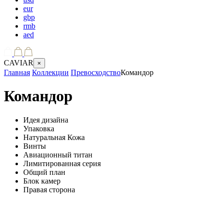
eur
gbp
rmb
aed
CAVIAR
×
Главная
Коллекции
Превосходство
Командор
Командор
Идея дизайна
Упаковка
Натуральная Кожа
Винты
Авиационный титан
Лимитированная серия
Общий план
Блок камер
Правая сторона