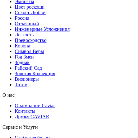
Эмираты
Цвет роскоши
Секрет Любви
Россия
Отчаянный
Инженерные Усложнения
Легкость
Превосходство
Корона
Символ Веры
Год Змеи
Зодиак
Райский Сад
Золотая Коллекция
Визионеры
Тотем
О нас
О компании Caviar
Контакты
Друзья CAVIAR
Сервис и Услуги
Caviar для бизнеса