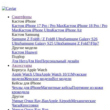
Смартфоны
Кастом iPhone
Кастом iPhone 17 Pro / Pro Max
Кастом iPhone 18 Pro / Pro
Max
Кастом iPhone Ultra
Кастом iPhone Air
Кастом Samsung
Samsung Z Fold8 / Z Fold8 Ultra
Samsung Galaxy S26
Ultra
Samsung Galaxy S25 Ultra
Samsung Z Fold7/Flip7
Другие модели
Кастом Huawei
Подбор
Для Него
Для Нее
Персональный дизайн
Аксессуары
Корпуса Apple Watch
Apple Watch Ultra
Apple Watch 10/11
Мужские
модели
Женские модели
Все модели
Кейсы для iPhone
Чехлы для iPhone
Магнитные кейсы
Портмоне из кожи
крокодила
Другое
Умные Очки Ray-Ban
Apple Airpods
Механические
Часы
Кроссовки
Умные Очки Ray-Ban