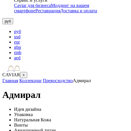
Сервис и услуги
Caviar для бизнеса
Моддинг на вашем
смартфоне
Реставрация
Доставка и оплата
руб
руб
usd
eur
gbp
rmb
aed
CAVIAR
×
Главная
Коллекции
Превосходство
Адмирал
Адмирал
Идея дизайна
Упаковка
Натуральная Кожа
Винты
Авиационный титан