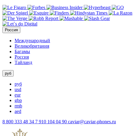
Россия
Международный
Великобритания
Багамы
Россия
Тайланд
руб
руб
usd
eur
gbp
rmb
aed
8 800 333 48 34
7 910 104 04 90
caviar@caviar-phones.ru