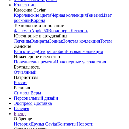
Коллекции
Классика Caviar
Королевские цвета
Чёрная коллекция
Генезис
Цвет
роскоши
Корона
Технологии и инновации
Флагман
Apple 50
Визионеры
Легкость
Ювелирные и арт-дизайны
Легенды
Эмираты
Зодиак
Золотая коллекция
Тотем
Женские
Райский сад
Секрет любви
Розовая коллекция
Инженерное искусство
Повелитель времени
Инженерные усложнения
Брутальность
Отчаянный
Патриотизм
Россия
Религия
Символ Веры
Персональный дизайн
Экспресс-Доставка
Галерея
Бренд
О бренде
История
Друзья Caviar
Контакты
Новости