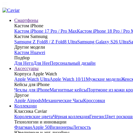
Смартфоны
Кастом iPhone
Кастом iPhone 17 Pro / Pro Max
Кастом iPhone 18 Pro / Pro
Кастом Samsung
Samsung Z Fold8 / Z Fold8 Ultra
Samsung Galaxy S26 Ultra
Sa
Другие модели
Кастом Huawei
Подбор
Для Него
Для Нее
Персональный дизайн
Аксессуары
Корпуса Apple Watch
Apple Watch Ultra
Apple Watch 10/11
Мужские модели
Женск
Кейсы для iPhone
Чехлы для iPhone
Магнитные кейсы
Портмоне из кожи кр
Другое
Apple Airpods
Механические Часы
Кроссовки
Коллекции
Классика Caviar
Королевские цвета
Чёрная коллекция
Генезис
Цвет роскош
Технологии и инновации
Флагман
Apple 50
Визионеры
Легкость
Ювелирные и арт-дизайны