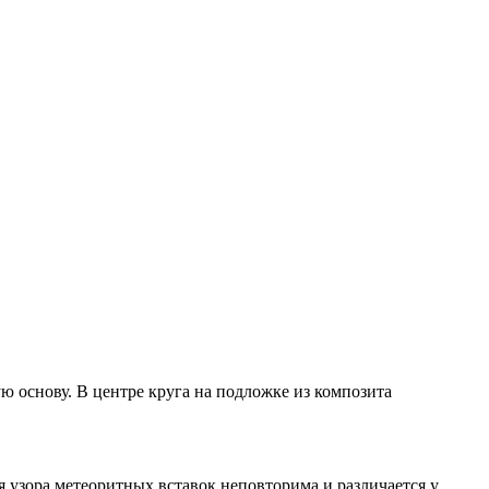
 основу. В центре круга на подложке из композита
узора метеоритных вставок неповторима и различается у