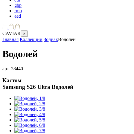
gbp
rmb
aed
CAVIAR
×
Главная
Коллекции
Зодиак
Водолей
Водолей
арт.
28440
Кастом
Samsung S26 Ultra
Водолей