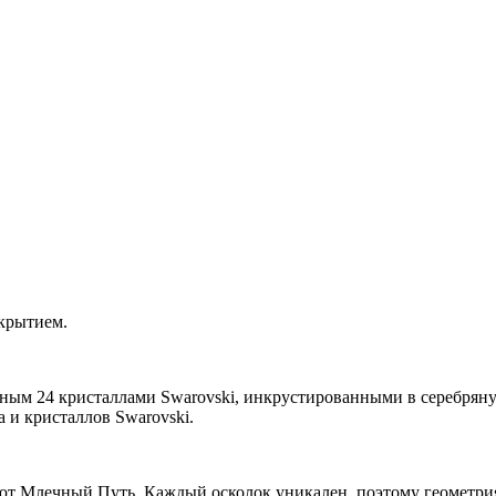
крытием.
ым 24 кристаллами Swarovski, инкрустированными в серебряную
а и кристаллов Swarovski.
 Млечный Путь. Каждый осколок уникален, поэтому геометрия 