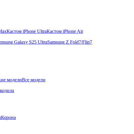
 Max
Кастом iPhone Ultra
Кастом iPhone Air
msung Galaxy S25 Ultra
Samsung Z Fold7/Flip7
ие модели
Все модели
окодила
и
Корона