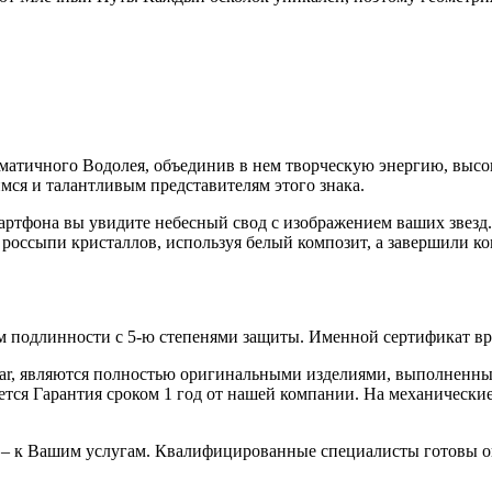
матичного Водолея, объединив в нем творческую энергию, высоки
я и талантливым представителям этого знака.
мартфона вы увидите небесный свод с изображением ваших звезд. 
россыпи кристаллов, используя белый композит, а завершили к
 подлинности с 5-ю степенями защиты. Именной сертификат вруч
iar, являются полностью оригинальными изделиями, выполненны
ся Гарантия сроком 1 год от нашей компании. На механические 
 – к Вашим услугам. Квалифицированные специалисты готовы о