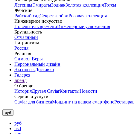
Легенды
Эмираты
Зодиак
Золотая коллекция
Тотем
Женские
Райский сад
Секрет любви
Розовая коллекция
Инженерное искусство
Повелитель времени
Инженерные усложнения
Брутальность
Отчаянный
Патриотизм
Россия
Религия
Символ Веры
Персональный дизайн
Экспресс-Доставка
Галерея
Бренд
О бренде
История
Друзья Caviar
Контакты
Новости
Сервис и услуги
Caviar для бизнеса
Моддинг на вашем смартфоне
Реставра
руб
руб
usd
eur