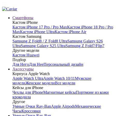
Смартфоны
Кастом iPhone
Кастом iPhone 17 Pro / Pro Max
Кастом iPhone 18 Pro / Pro
Max
Кастом iPhone Ultra
Кастом iPhone Air
Кастом Samsung
Samsung Z Fold8 / Z Fold8 Ultra
Samsung Galaxy S26
Ultra
Samsung Galaxy S25 Ultra
Samsung Z Fold7/Flip7
Другие модели
Кастом Huawei
Подбор
Для Него
Для Нее
Персональный дизайн
Аксессуары
Корпуса Apple Watch
Apple Watch Ultra
Apple Watch 10/11
Мужские
модели
Женские модели
Все модели
Кейсы для iPhone
Чехлы для iPhone
Магнитные кейсы
Портмоне из кожи
крокодила
Другое
Умные Очки Ray-Ban
Apple Airpods
Механические
Часы
Кроссовки
Умные Очки Ray-Ban