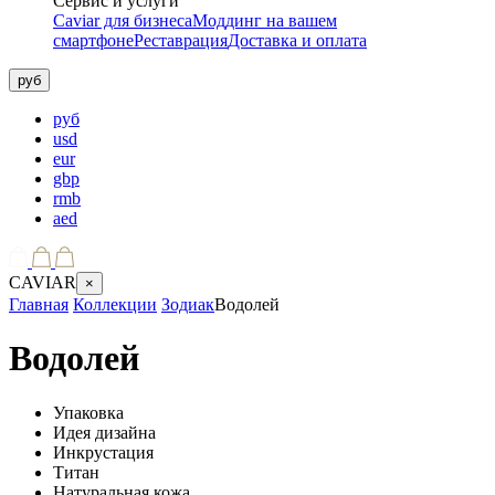
Сервис и услуги
Caviar для бизнеса
Моддинг на вашем
смартфоне
Реставрация
Доставка и оплата
руб
руб
usd
eur
gbp
rmb
aed
CAVIAR
×
Главная
Коллекции
Зодиак
Водолей
Водолей
Упаковка
Идея дизайна
Инкрустация
Титан
Натуральная кожа