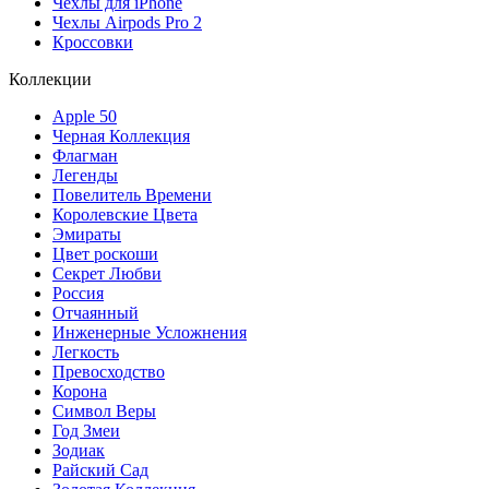
Чехлы для iPhone
Чехлы Airpods Pro 2
Кроссовки
Коллекции
Apple 50
Черная Коллекция
Флагман
Легенды
Повелитель Времени
Королевские Цвета
Эмираты
Цвет роскоши
Секрет Любви
Россия
Отчаянный
Инженерные Усложнения
Легкость
Превосходство
Корона
Символ Веры
Год Змеи
Зодиак
Райский Сад