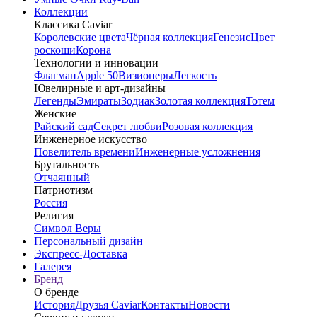
Коллекции
Классика Caviar
Королевские цвета
Чёрная коллекция
Генезис
Цвет
роскоши
Корона
Технологии и инновации
Флагман
Apple 50
Визионеры
Легкость
Ювелирные и арт-дизайны
Легенды
Эмираты
Зодиак
Золотая коллекция
Тотем
Женские
Райский сад
Секрет любви
Розовая коллекция
Инженерное искусство
Повелитель времени
Инженерные усложнения
Брутальность
Отчаянный
Патриотизм
Россия
Религия
Символ Веры
Персональный дизайн
Экспресс-Доставка
Галерея
Бренд
О бренде
История
Друзья Caviar
Контакты
Новости