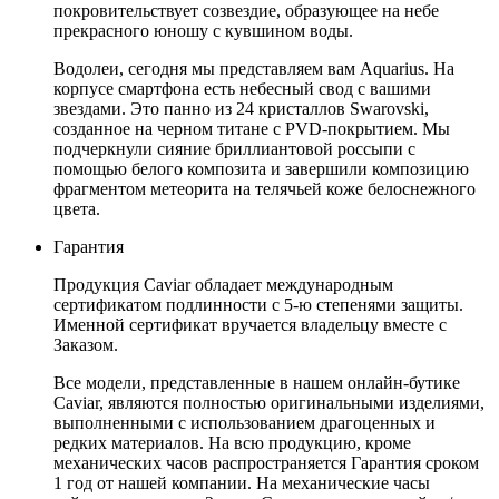
покровительствует созвездие, образующее на небе
прекрасного юношу с кувшином воды.
Водолеи, сегодня мы представляем вам Aquarius. На
корпусе смартфона есть небесный свод с вашими
звездами. Это панно из 24 кристаллов Swarovski,
созданное на черном титане с PVD-покрытием. Мы
подчеркнули сияние бриллиантовой россыпи с
помощью белого композита и завершили композицию
фрагментом метеорита на телячьей коже белоснежного
цвета.
Гарантия
Продукция Caviar обладает международным
сертификатом подлинности с 5-ю степенями защиты.
Именной сертификат вручается владельцу вместе с
Заказом.
Все модели, представленные в нашем онлайн-бутике
Caviar, являются полностью оригинальными изделиями,
выполненными с использованием драгоценных и
редких материалов. На всю продукцию, кроме
механических часов распространяется Гарантия сроком
1 год от нашей компании. На механические часы