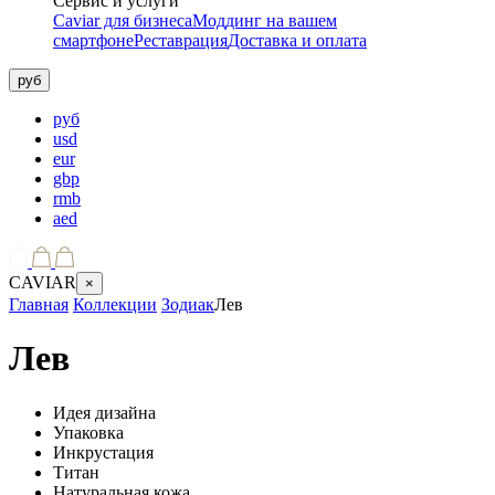
Сервис и услуги
Caviar для бизнеса
Моддинг на вашем
смартфоне
Реставрация
Доставка и оплата
руб
руб
usd
eur
gbp
rmb
aed
CAVIAR
×
Главная
Коллекции
Зодиак
Лев
Лев
Идея дизайна
Упаковка
Инкрустация
Титан
Натуральная кожа