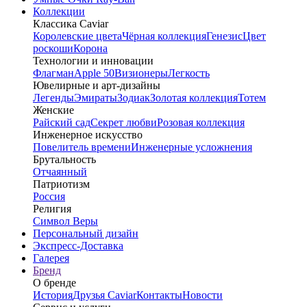
Коллекции
Классика Caviar
Королевские цвета
Чёрная коллекция
Генезис
Цвет
роскоши
Корона
Технологии и инновации
Флагман
Apple 50
Визионеры
Легкость
Ювелирные и арт-дизайны
Легенды
Эмираты
Зодиак
Золотая коллекция
Тотем
Женские
Райский сад
Секрет любви
Розовая коллекция
Инженерное искусство
Повелитель времени
Инженерные усложнения
Брутальность
Отчаянный
Патриотизм
Россия
Религия
Символ Веры
Персональный дизайн
Экспресс-Доставка
Галерея
Бренд
О бренде
История
Друзья Caviar
Контакты
Новости