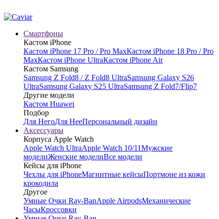
Смартфоны
Кастом iPhone
Кастом iPhone 17 Pro / Pro Max
Кастом iPhone 18 Pro / Pro
Max
Кастом iPhone Ultra
Кастом iPhone Air
Кастом Samsung
Samsung Z Fold8 / Z Fold8 Ultra
Samsung Galaxy S26
Ultra
Samsung Galaxy S25 Ultra
Samsung Z Fold7/Flip7
Другие модели
Кастом Huawei
Подбор
Для Него
Для Нее
Персональный дизайн
Аксессуары
Корпуса Apple Watch
Apple Watch Ultra
Apple Watch 10/11
Мужские
модели
Женские модели
Все модели
Кейсы для iPhone
Чехлы для iPhone
Магнитные кейсы
Портмоне из кожи
крокодила
Другое
Умные Очки Ray-Ban
Apple Airpods
Механические
Часы
Кроссовки
Умные Очки Ray-Ban