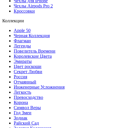
Чехлы для iPhone
Чехлы Airpods Pro 2
Кроссовки
Коллекции
Apple 50
Черная Коллекция
Флагман
Легенды
Повелитель Времени
Королевские Цвета
Эмираты
Цвет роскоши
Секрет Любви
Россия
Отчаянный
Инженерные Усложнения
Легкость
Превосходство
Корона
Символ Веры
Год Змеи
Зодиак
Райский Сад