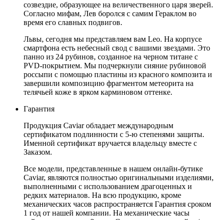
созвездие, образующее на величественного царя зверей.
Согласно мифам, Лев боролся с самим Гераклом во
время его славных подвигов.
Львы, сегодня мы представляем вам Leo. На корпусе
смартфона есть небесный свод с вашими звездами. Это
панно из 24 рубинов, созданное на черном титане с
PVD-покрытием. Мы подчеркнули сияние рубиновой
россыпи с помощью пластины из красного композита и
завершили композицию фрагментом метеорита на
телячьей коже в ярком карминовом оттенке.
Гарантия
Продукция Caviar обладает международным
сертификатом подлинности с 5-ю степенями защиты.
Именной сертификат вручается владельцу вместе с
Заказом.
Все модели, представленные в нашем онлайн-бутике
Caviar, являются полностью оригинальными изделиями,
выполненными с использованием драгоценных и
редких материалов. На всю продукцию, кроме
механических часов распространяется Гарантия сроком
1 год от нашей компании. На механические часы