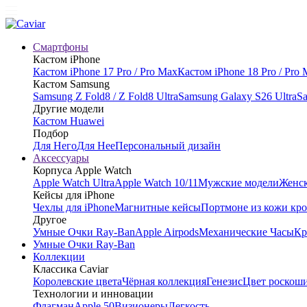
Смартфоны
Кастом iPhone
Кастом iPhone 17 Pro / Pro Max
Кастом iPhone 18 Pro / Pro
Кастом Samsung
Samsung Z Fold8 / Z Fold8 Ultra
Samsung Galaxy S26 Ultra
Sa
Другие модели
Кастом Huawei
Подбор
Для Него
Для Нее
Персональный дизайн
Аксессуары
Корпуса Apple Watch
Apple Watch Ultra
Apple Watch 10/11
Мужские модели
Женск
Кейсы для iPhone
Чехлы для iPhone
Магнитные кейсы
Портмоне из кожи кр
Другое
Умные Очки Ray-Ban
Apple Airpods
Механические Часы
Кр
Умные Очки Ray-Ban
Коллекции
Классика Caviar
Королевские цвета
Чёрная коллекция
Генезис
Цвет роскош
Технологии и инновации
Флагман
Apple 50
Визионеры
Легкость