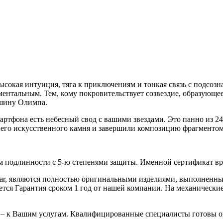
сокая интуиция, тяга к приключениям и тонкая связь с подсоз
ентальным. Тем, кому покровительствует созвездие, образующее
ршину Олимпа.
смартфона есть небесный свод с вашими звездами. Это панно из 
го искусственного камня и завершили композицию фрагментом м
 подлинности с 5-ю степенями защиты. Именной сертификат вруч
iar, являются полностью оригинальными изделиями, выполненны
ся Гарантия сроком 1 год от нашей компании. На механические 
 – к Вашим услугам. Квалифицированные специалисты готовы о