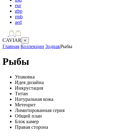
eur
gbp
rmb
aed
CAVIAR
×
Главная
Коллекции
Зодиак
Рыбы
Рыбы
Упаковка
Идея дизайна
Инкрустация
Титан
Натуральная кожа
Метеорит
Лимитированная серия
Общий план
Блок камер
Правая сторона