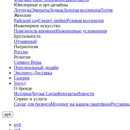
Ювелирные и арт-дизайны
Легенды
Эмираты
Зодиак
Золотая коллекция
Тотем
Женские
Райский сад
Секрет любви
Розовая коллекция
Инженерное искусство
Повелитель времени
Инженерные усложнения
Брутальность
Отчаянный
Патриотизм
Россия
Религия
Символ Веры
Персональный дизайн
Экспресс-Доставка
Галерея
Бренд
О бренде
История
Друзья Caviar
Контакты
Новости
Сервис и услуги
Caviar для бизнеса
Моддинг на вашем смартфоне
Реставра
руб
руб
usd