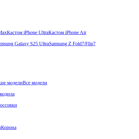
 Max
Кастом iPhone Ultra
Кастом iPhone Air
msung Galaxy S25 Ultra
Samsung Z Fold7/Flip7
ие модели
Все модели
окодила
оссовки
и
Корона