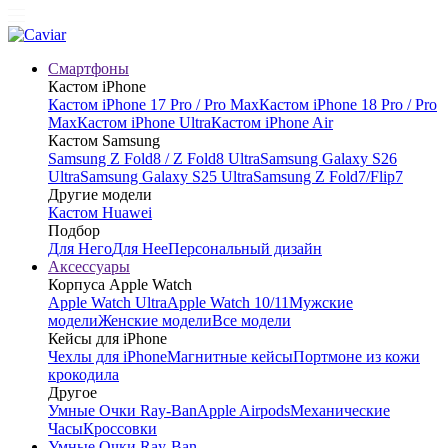
Смартфоны
Кастом iPhone
Кастом iPhone 17 Pro / Pro Max
Кастом iPhone 18 Pro / Pro
Max
Кастом iPhone Ultra
Кастом iPhone Air
Кастом Samsung
Samsung Z Fold8 / Z Fold8 Ultra
Samsung Galaxy S26
Ultra
Samsung Galaxy S25 Ultra
Samsung Z Fold7/Flip7
Другие модели
Кастом Huawei
Подбор
Для Него
Для Нее
Персональный дизайн
Аксессуары
Корпуса Apple Watch
Apple Watch Ultra
Apple Watch 10/11
Мужские
модели
Женские модели
Все модели
Кейсы для iPhone
Чехлы для iPhone
Магнитные кейсы
Портмоне из кожи
крокодила
Другое
Умные Очки Ray-Ban
Apple Airpods
Механические
Часы
Кроссовки
Умные Очки Ray-Ban