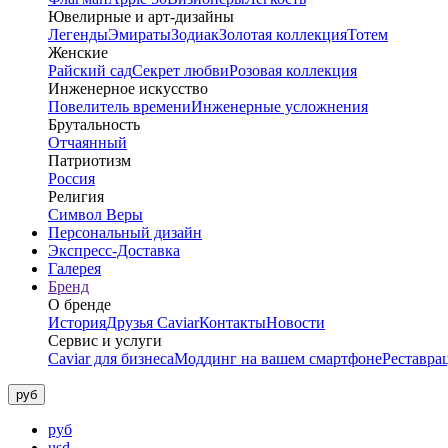
Ювелирные и арт-дизайны
Легенды
Эмираты
Зодиак
Золотая коллекция
Тотем
Женские
Райский сад
Секрет любви
Розовая коллекция
Инженерное искусство
Повелитель времени
Инженерные усложнения
Брутальность
Отчаянный
Патриотизм
Россия
Религия
Символ Веры
Персональный дизайн
Экспресс-Доставка
Галерея
Бренд
О бренде
История
Друзья Caviar
Контакты
Новости
Сервис и услуги
Caviar для бизнеса
Моддинг на вашем смартфоне
Реставра
руб
руб
usd