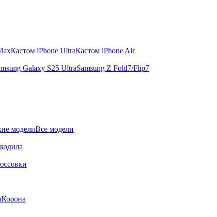
 Max
Кастом iPhone Ultra
Кастом iPhone Air
msung Galaxy S25 Ultra
Samsung Z Fold7/Flip7
ие модели
Все модели
окодила
оссовки
и
Корона