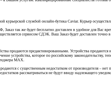
ой курьерской службой онлайн-бутика Caviar. Курьер осуществля
 Заказ так же будет бесплатно доставлен в удобное для Вас время
уществляется сервисом СДЭК. Ваш Заказ будет доставлен точно в
йства продаются предактивированными. Устройства продаются не
ение устройства, которое по российскому законодательству, теп
сенджера MAX.
 продаются с существенным недостатком от производителя – нет
достатков рассматриваться не будут ввиду надлежащего уведомл