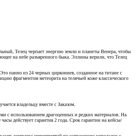
льный, Телец черпает энергию земли и планеты Венера, чтобы
ующее на небе разъяренного быка. Эллины верили, что Телец
Это панно из 24 черных циркониев, созданное на титане с
ицию фрагментом метеорита на телячьей коже классического
ается владельцу вместе с Заказом.
ми с использованием драгоценных и редких материалов. На
часы действует гарантия 2 года. Срок гарантии на кейсы/
казать комплекс мероприятий по устранению неполадок с