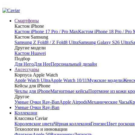
Смартфоны
Кастом iPhone
Кастом iPhone 17 Pro / Pro Max
Кастом iPhone 18 Pro / Pro
Кастом Samsung
Samsung Z Fold8 / Z Fold8 Ultra
Samsung Galaxy S26 Ultra
Sa
Другие модели
Кастом Huawei
Подбор
Для Него
Для Нее
Персональный дизайн
Аксессуары
Корпуса Apple Watch
Apple Watch Ultra
Apple Watch 10/11
Мужские модели
Женск
Кейсы для iPhone
Чехлы для iPhone
Магнитные кейсы
Портмоне из кожи кр
Другое
Умные Очки Ray-Ban
Apple Airpods
Механические Часы
Кр
Умные Очки Ray-Ban
Коллекции
Классика Caviar
Королевские цвета
Чёрная коллекция
Генезис
Цвет роскош
Технологии и инновации
Флагман
Apple 50
Визионеры
Легкость