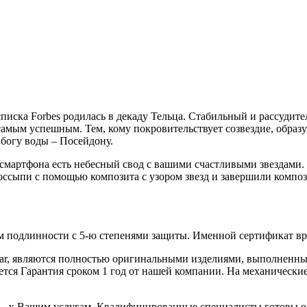
писка Forbes родилась в декаду Тельца. Стабильный и рассудите
самым успешным. Тем, кому покровительствует созвездие, образ
богу воды – Посейдону.
 смартфона есть небесный свод с вашими счастливыми звездами. 
сыпи с помощью композита с узором звезд и завершили композ
 подлинности с 5-ю степенями защиты. Именной сертификат вруч
iar, являются полностью оригинальными изделиями, выполненны
ся Гарантия сроком 1 год от нашей компании. На механические 
 – к Вашим услугам. Квалифицированные специалисты готовы о