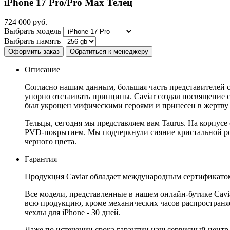
iPhone 17 Pro/Pro Max
Телец
724 000
руб.
Выбрать модель
Выбрать память
Оформить заказ
Обратиться к менеджеру
Описание
Согласно нашим данным, большая часть представителей с
упорно отстаивать принципы. Caviar создал посвящение 
был укрощен мифическими героями и принесен в жертву 
Тельцы, сегодня мы представляем вам Taurus. На корпусе
PVD-покрытием. Мы подчеркнули сияние кристальной рос
черного цвета.
Гарантия
Продукция Caviar обладает международным сертификатом
Все модели, представленные в нашем онлайн-бутике Cav
всю продукцию, кроме механических часов распространяет
чехлы для iPhone - 30 дней.
Даже по истечении срока гарантии наш сервисный центр