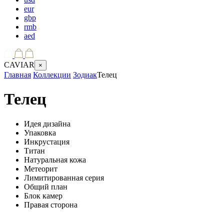
eur
gbp
rmb
aed
CAVIAR
×
Главная
Коллекции
Зодиак
Телец
Телец
Идея дизайна
Упаковка
Инкрустация
Титан
Натуральная кожа
Метеорит
Лимитированная серия
Общий план
Блок камер
Правая сторона