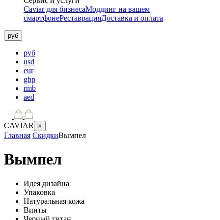
Сервис и услуги
Caviar для бизнеса
Моддинг на вашем
смартфоне
Реставрация
Доставка и оплата
руб
руб
usd
eur
gbp
rmb
aed
CAVIAR
×
Главная
Скидки
Вымпел
Вымпел
Идея дизайна
Упаковка
Натуральная кожа
Винты
Черный титан