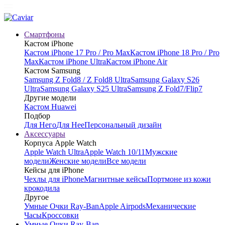
Смартфоны
Кастом iPhone
Кастом iPhone 17 Pro / Pro Max
Кастом iPhone 18 Pro / Pro
Max
Кастом iPhone Ultra
Кастом iPhone Air
Кастом Samsung
Samsung Z Fold8 / Z Fold8 Ultra
Samsung Galaxy S26
Ultra
Samsung Galaxy S25 Ultra
Samsung Z Fold7/Flip7
Другие модели
Кастом Huawei
Подбор
Для Него
Для Нее
Персональный дизайн
Аксессуары
Корпуса Apple Watch
Apple Watch Ultra
Apple Watch 10/11
Мужские
модели
Женские модели
Все модели
Кейсы для iPhone
Чехлы для iPhone
Магнитные кейсы
Портмоне из кожи
крокодила
Другое
Умные Очки Ray-Ban
Apple Airpods
Механические
Часы
Кроссовки
Умные Очки Ray-Ban