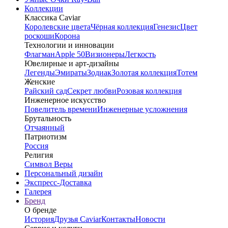
Коллекции
Классика Caviar
Королевские цвета
Чёрная коллекция
Генезис
Цвет
роскоши
Корона
Технологии и инновации
Флагман
Apple 50
Визионеры
Легкость
Ювелирные и арт-дизайны
Легенды
Эмираты
Зодиак
Золотая коллекция
Тотем
Женские
Райский сад
Секрет любви
Розовая коллекция
Инженерное искусство
Повелитель времени
Инженерные усложнения
Брутальность
Отчаянный
Патриотизм
Россия
Религия
Символ Веры
Персональный дизайн
Экспресс-Доставка
Галерея
Бренд
О бренде
История
Друзья Caviar
Контакты
Новости