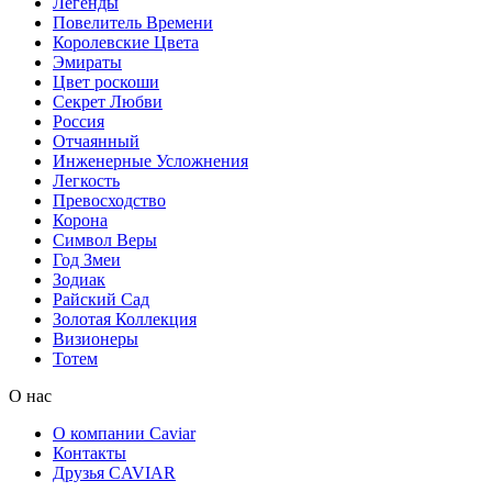
Легенды
Повелитель Времени
Королевские Цвета
Эмираты
Цвет роскоши
Секрет Любви
Россия
Отчаянный
Инженерные Усложнения
Легкость
Превосходство
Корона
Символ Веры
Год Змеи
Зодиак
Райский Сад
Золотая Коллекция
Визионеры
Тотем
О нас
О компании Caviar
Контакты
Друзья CAVIAR