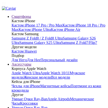
Смартфоны
Кастом iPhone
Кастом iPhone 17 Pro / Pro Max
Кастом iPhone 18 Pro / Pro
Max
Кастом iPhone Ultra
Кастом iPhone Air
Кастом Samsung
Samsung Z Fold8 / Z Fold8 Ultra
Samsung Galaxy S26
Ultra
Samsung Galaxy S25 Ultra
Samsung Z Fold7/Flip7
Другие модели
Кастом Huawei
Подбор
Для Него
Для Нее
Персональный дизайн
Аксессуары
Корпуса Apple Watch
Apple Watch Ultra
Apple Watch 10/11
Мужские
модели
Женские модели
Все модели
Кейсы для iPhone
Чехлы для iPhone
Магнитные кейсы
Портмоне из кожи
крокодила
Другое
Умные Очки Ray-Ban
Apple Airpods
Механические
Часы
Кроссовки
Умные Очки Ray-Ban