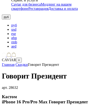
Сервис и услуги
Caviar для бизнеса
Моддинг на вашем
смартфоне
Реставрация
Доставка и оплата
руб
руб
usd
eur
gbp
rmb
aed
CAVIAR
×
Главная
Скидки
Говорит Президент
Говорит Президент
арт.
28632
Кастом
iPhone 16 Pro/Pro Max
Говорит Президент