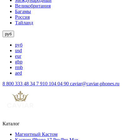
Международный
Великобритания
Багамы
Россия
Тайланд
руб
руб
usd
eur
gbp
rmb
aed
8 800 333 48 34
7 910 104 04 90
caviar@caviar-phones.ru
Каталог
Магнитный Кастом
Кастом iPhone 17 Pro/Pro Max