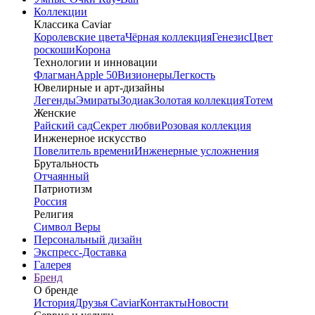
Коллекции
Классика Caviar
Королевские цвета
Чёрная коллекция
Генезис
Цвет
роскоши
Корона
Технологии и инновации
Флагман
Apple 50
Визионеры
Легкость
Ювелирные и арт-дизайны
Легенды
Эмираты
Зодиак
Золотая коллекция
Тотем
Женские
Райский сад
Секрет любви
Розовая коллекция
Инженерное искусство
Повелитель времени
Инженерные усложнения
Брутальность
Отчаянный
Патриотизм
Россия
Религия
Символ Веры
Персональный дизайн
Экспресс-Доставка
Галерея
Бренд
О бренде
История
Друзья Caviar
Контакты
Новости