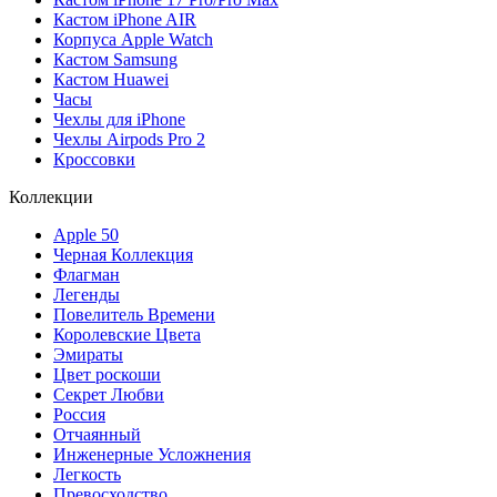
Кастом iPhone AIR
Корпуса Apple Watch
Кастом Samsung
Кастом Huawei
Часы
Чехлы для iPhone
Чехлы Airpods Pro 2
Кроссовки
Коллекции
Apple 50
Черная Коллекция
Флагман
Легенды
Повелитель Времени
Королевские Цвета
Эмираты
Цвет роскоши
Секрет Любви
Россия
Отчаянный
Инженерные Усложнения
Легкость
Превосходство