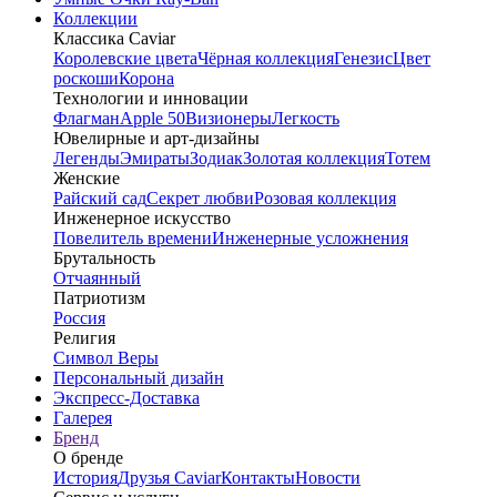
Коллекции
Классика Caviar
Королевские цвета
Чёрная коллекция
Генезис
Цвет
роскоши
Корона
Технологии и инновации
Флагман
Apple 50
Визионеры
Легкость
Ювелирные и арт-дизайны
Легенды
Эмираты
Зодиак
Золотая коллекция
Тотем
Женские
Райский сад
Секрет любви
Розовая коллекция
Инженерное искусство
Повелитель времени
Инженерные усложнения
Брутальность
Отчаянный
Патриотизм
Россия
Религия
Символ Веры
Персональный дизайн
Экспресс-Доставка
Галерея
Бренд
О бренде
История
Друзья Caviar
Контакты
Новости