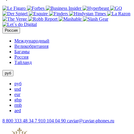
Россия
Международный
Великобритания
Багамы
Россия
Тайланд
руб
руб
usd
eur
gbp
rmb
aed
8 800 333 48 34
7 910 104 04 90
caviar@caviar-phones.ru