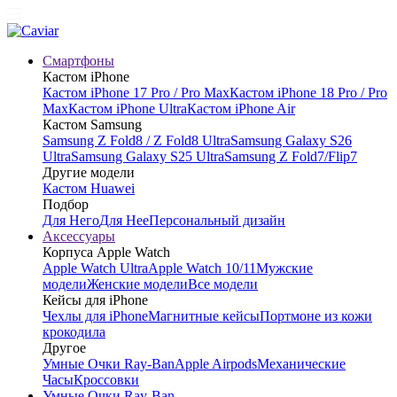
Смартфоны
Кастом iPhone
Кастом iPhone 17 Pro / Pro Max
Кастом iPhone 18 Pro / Pro
Max
Кастом iPhone Ultra
Кастом iPhone Air
Кастом Samsung
Samsung Z Fold8 / Z Fold8 Ultra
Samsung Galaxy S26
Ultra
Samsung Galaxy S25 Ultra
Samsung Z Fold7/Flip7
Другие модели
Кастом Huawei
Подбор
Для Него
Для Нее
Персональный дизайн
Аксессуары
Корпуса Apple Watch
Apple Watch Ultra
Apple Watch 10/11
Мужские
модели
Женские модели
Все модели
Кейсы для iPhone
Чехлы для iPhone
Магнитные кейсы
Портмоне из кожи
крокодила
Другое
Умные Очки Ray-Ban
Apple Airpods
Механические
Часы
Кроссовки
Умные Очки Ray-Ban