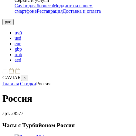
Сервис и услуги
Caviar для бизнеса
Моддинг на вашем
смартфоне
Реставрация
Доставка и оплата
руб
руб
usd
eur
gbp
rmb
aed
CAVIAR
×
Главная
Скидки
Россия
Россия
арт.
28577
Часы с Турбийоном
Россия