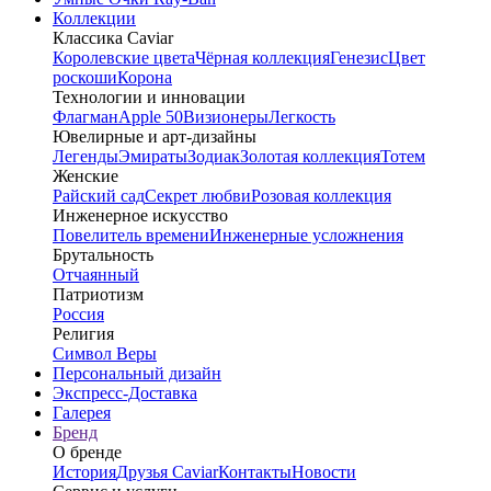
Коллекции
Классика Caviar
Королевские цвета
Чёрная коллекция
Генезис
Цвет
роскоши
Корона
Технологии и инновации
Флагман
Apple 50
Визионеры
Легкость
Ювелирные и арт-дизайны
Легенды
Эмираты
Зодиак
Золотая коллекция
Тотем
Женские
Райский сад
Секрет любви
Розовая коллекция
Инженерное искусство
Повелитель времени
Инженерные усложнения
Брутальность
Отчаянный
Патриотизм
Россия
Религия
Символ Веры
Персональный дизайн
Экспресс-Доставка
Галерея
Бренд
О бренде
История
Друзья Caviar
Контакты
Новости