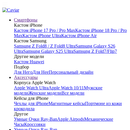
Смартфоны
Кастом iPhone
Кастом iPhone 17 Pro / Pro Max
Кастом iPhone 18 Pro / Pro
Max
Кастом iPhone Ultra
Кастом iPhone Air
Кастом Samsung
Samsung Z Fold8 / Z Fold8 Ultra
Samsung Galaxy S26
Ultra
Samsung Galaxy S25 Ultra
Samsung Z Fold7/Flip7
Другие модели
Кастом Huawei
Подбор
Для Него
Для Нее
Персональный дизайн
Аксессуары
Корпуса Apple Watch
Apple Watch Ultra
Apple Watch 10/11
Мужские
модели
Женские модели
Все модели
Кейсы для iPhone
Чехлы для iPhone
Магнитные кейсы
Портмоне из кожи
крокодила
Другое
Умные Очки Ray-Ban
Apple Airpods
Механические
Часы
Кроссовки
Умные Очки Ray-Ban