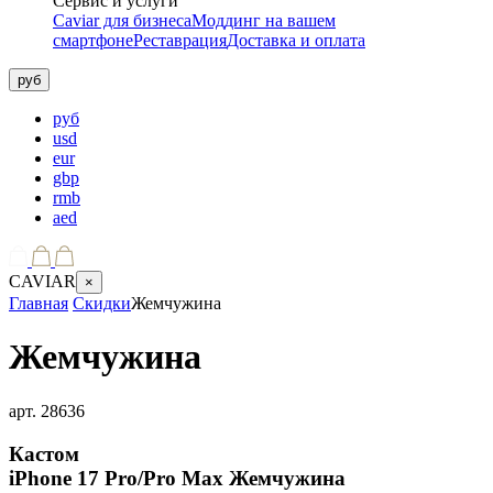
Сервис и услуги
Caviar для бизнеса
Моддинг на вашем
смартфоне
Реставрация
Доставка и оплата
руб
руб
usd
eur
gbp
rmb
aed
CAVIAR
×
Главная
Скидки
Жемчужина
Жемчужина
арт.
28636
Кастом
iPhone 17 Pro/Pro Max
Жемчужина