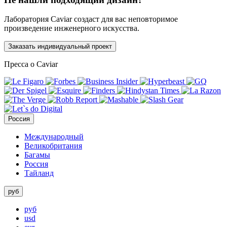
Лаборатория Caviar создаст для вас неповторимое
произведение инженерного искусства.
Заказать индивидуальный проект
Пресса о Caviar
Россия
Международный
Великобритания
Багамы
Россия
Тайланд
руб
руб
usd