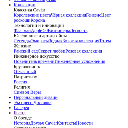
Коллекции
Классика Caviar
Королевские цвета
Чёрная коллекция
Генезис
Цвет
роскоши
Корона
Технологии и инновации
Флагман
Apple 50
Визионеры
Легкость
Ювелирные и арт-дизайны
Легенды
Эмираты
Зодиак
Золотая коллекция
Тотем
Женские
Райский сад
Секрет любви
Розовая коллекция
Инженерное искусство
Повелитель времени
Инженерные усложнения
Брутальность
Отчаянный
Патриотизм
Россия
Религия
Символ Веры
Персональный дизайн
Экспресс-Доставка
Галерея
Бренд
О бренде
История
Друзья Caviar
Контакты
Новости