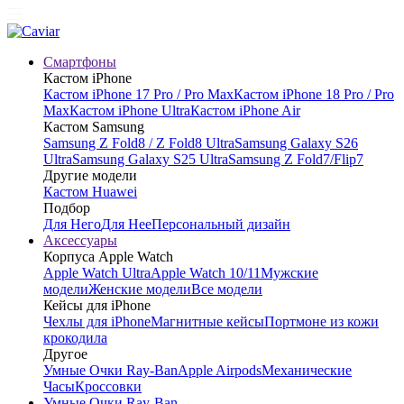
Смартфоны
Кастом iPhone
Кастом iPhone 17 Pro / Pro Max
Кастом iPhone 18 Pro / Pro
Max
Кастом iPhone Ultra
Кастом iPhone Air
Кастом Samsung
Samsung Z Fold8 / Z Fold8 Ultra
Samsung Galaxy S26
Ultra
Samsung Galaxy S25 Ultra
Samsung Z Fold7/Flip7
Другие модели
Кастом Huawei
Подбор
Для Него
Для Нее
Персональный дизайн
Аксессуары
Корпуса Apple Watch
Apple Watch Ultra
Apple Watch 10/11
Мужские
модели
Женские модели
Все модели
Кейсы для iPhone
Чехлы для iPhone
Магнитные кейсы
Портмоне из кожи
крокодила
Другое
Умные Очки Ray-Ban
Apple Airpods
Механические
Часы
Кроссовки
Умные Очки Ray-Ban