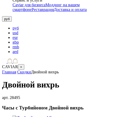
Сервис и услуги
Caviar для бизнеса
Моддинг на вашем
смартфоне
Реставрация
Доставка и оплата
руб
руб
usd
eur
gbp
rmb
aed
CAVIAR
×
Главная
Скидки
Двойной вихрь
Двойной вихрь
арт.
28495
Часы с Турбийоном
Двойной вихрь