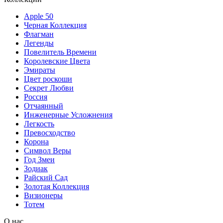
Apple 50
Черная Коллекция
Флагман
Легенды
Повелитель Времени
Королевские Цвета
Эмираты
Цвет роскоши
Секрет Любви
Россия
Отчаянный
Инженерные Усложнения
Легкость
Превосходство
Корона
Символ Веры
Год Змеи
Зодиак
Райский Сад
Золотая Коллекция
Визионеры
Тотем
О нас