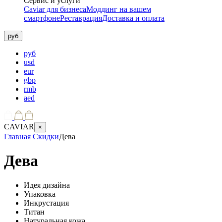
Сервис и услуги
Caviar для бизнеса
Моддинг на вашем
смартфоне
Реставрация
Доставка и оплата
руб
руб
usd
eur
gbp
rmb
aed
CAVIAR
×
Главная
Скидки
Дева
Дева
Идея дизайна
Упаковка
Инкрустация
Титан
Натуральная кожа