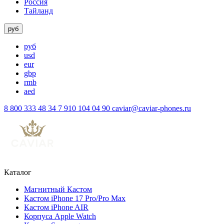
Россия
Тайланд
руб
руб
usd
eur
gbp
rmb
aed
8 800 333 48 34
7 910 104 04 90
caviar@caviar-phones.ru
Каталог
Магнитный Кастом
Кастом iPhone 17 Pro/Pro Max
Кастом iPhone AIR
Корпуса Apple Watch