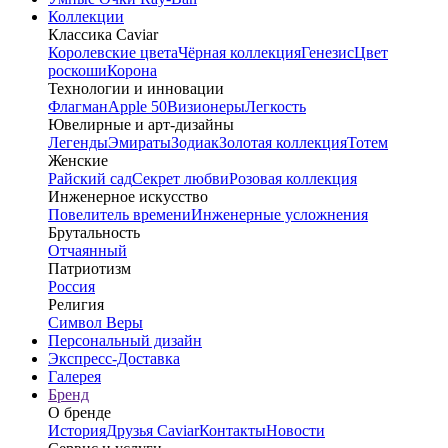
Коллекции
Классика Caviar
Королевские цвета
Чёрная коллекция
Генезис
Цвет
роскоши
Корона
Технологии и инновации
Флагман
Apple 50
Визионеры
Легкость
Ювелирные и арт-дизайны
Легенды
Эмираты
Зодиак
Золотая коллекция
Тотем
Женские
Райский сад
Секрет любви
Розовая коллекция
Инженерное искусство
Повелитель времени
Инженерные усложнения
Брутальность
Отчаянный
Патриотизм
Россия
Религия
Символ Веры
Персональный дизайн
Экспресс-Доставка
Галерея
Бренд
О бренде
История
Друзья Caviar
Контакты
Новости