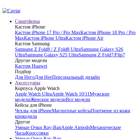
Смартфоны
Кастом iPhone
Кастом iPhone 17 Pro / Pro Max
Кастом iPhone 18 Pro / Pro
Max
Кастом iPhone Ultra
Кастом iPhone Air
Кастом Samsung
Samsung Z Fold8 / Z Fold8 Ultra
Samsung Galaxy S26
Ultra
Samsung Galaxy S25 Ultra
Samsung Z Fold7/Flip7
Другие модели
Кастом Huawei
Подбор
Для Него
Для Нее
Персональный дизайн
Аксессуары
Корпуса Apple Watch
Apple Watch Ultra
Apple Watch 10/11
Мужские
модели
Женские модели
Все модели
Кейсы для iPhone
Чехлы для iPhone
Магнитные кейсы
Портмоне из кожи
крокодила
Другое
Умные Очки Ray-Ban
Apple Airpods
Механические
Часы
Кроссовки
Умные Очки Ray-Ban