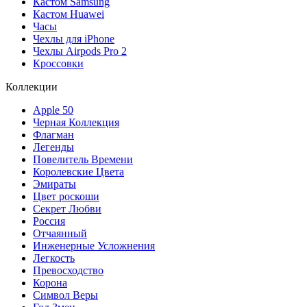
Кастом Samsung
Кастом Huawei
Часы
Чехлы для iPhone
Чехлы Airpods Pro 2
Кроссовки
Коллекции
Apple 50
Черная Коллекция
Флагман
Легенды
Повелитель Времени
Королевские Цвета
Эмираты
Цвет роскоши
Секрет Любви
Россия
Отчаянный
Инженерные Усложнения
Легкость
Превосходство
Корона
Символ Веры