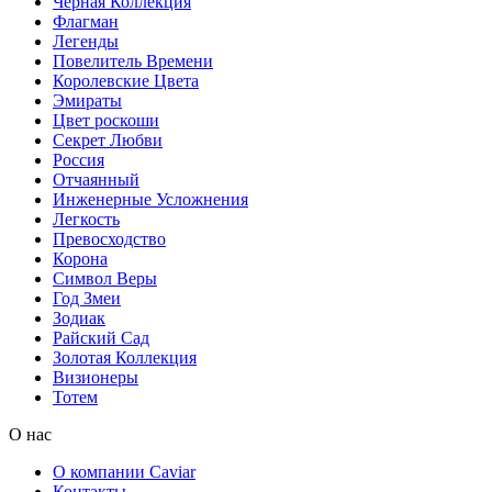
Черная Коллекция
Флагман
Легенды
Повелитель Времени
Королевские Цвета
Эмираты
Цвет роскоши
Секрет Любви
Россия
Отчаянный
Инженерные Усложнения
Легкость
Превосходство
Корона
Символ Веры
Год Змеи
Зодиак
Райский Сад
Золотая Коллекция
Визионеры
Тотем
О нас
О компании Caviar
Контакты