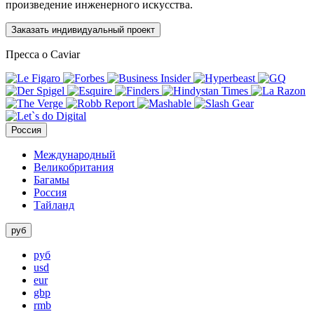
произведение инженерного искусства.
Заказать индивидуальный проект
Пресса о Caviar
Россия
Международный
Великобритания
Багамы
Россия
Тайланд
руб
руб
usd
eur
gbp
rmb