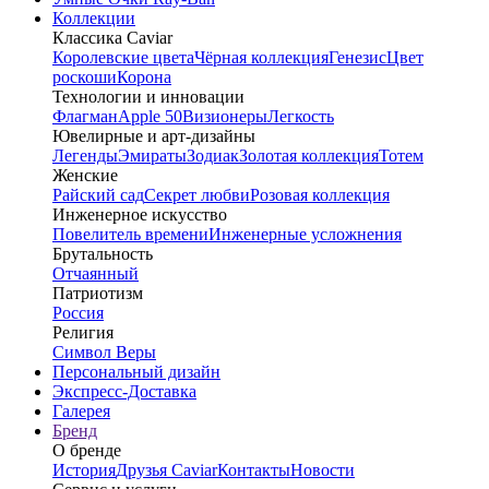
Коллекции
Классика Caviar
Королевские цвета
Чёрная коллекция
Генезис
Цвет
роскоши
Корона
Технологии и инновации
Флагман
Apple 50
Визионеры
Легкость
Ювелирные и арт-дизайны
Легенды
Эмираты
Зодиак
Золотая коллекция
Тотем
Женские
Райский сад
Секрет любви
Розовая коллекция
Инженерное искусство
Повелитель времени
Инженерные усложнения
Брутальность
Отчаянный
Патриотизм
Россия
Религия
Символ Веры
Персональный дизайн
Экспресс-Доставка
Галерея
Бренд
О бренде
История
Друзья Caviar
Контакты
Новости