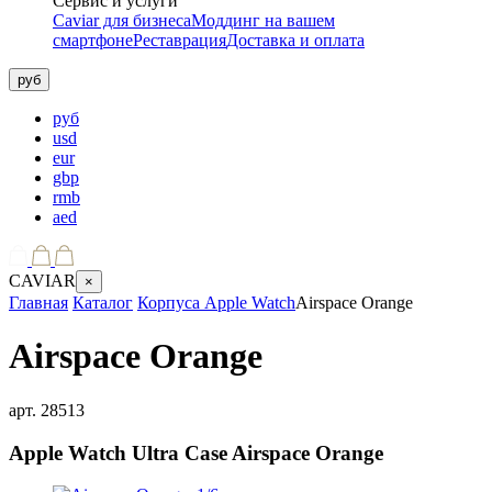
Сервис и услуги
Caviar для бизнеса
Моддинг на вашем
смартфоне
Реставрация
Доставка и оплата
руб
руб
usd
eur
gbp
rmb
aed
CAVIAR
×
Главная
Каталог
Корпуса Apple Watch
Airspace Orange
Airspace Orange
арт.
28513
Apple Watch Ultra Case
Airspace Orange