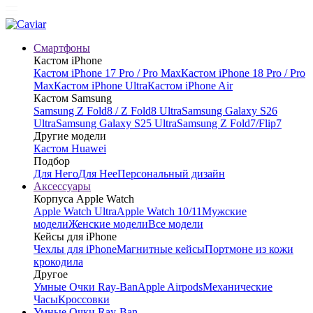
Смартфоны
Кастом iPhone
Кастом iPhone 17 Pro / Pro Max
Кастом iPhone 18 Pro / Pro
Max
Кастом iPhone Ultra
Кастом iPhone Air
Кастом Samsung
Samsung Z Fold8 / Z Fold8 Ultra
Samsung Galaxy S26
Ultra
Samsung Galaxy S25 Ultra
Samsung Z Fold7/Flip7
Другие модели
Кастом Huawei
Подбор
Для Него
Для Нее
Персональный дизайн
Аксессуары
Корпуса Apple Watch
Apple Watch Ultra
Apple Watch 10/11
Мужские
модели
Женские модели
Все модели
Кейсы для iPhone
Чехлы для iPhone
Магнитные кейсы
Портмоне из кожи
крокодила
Другое
Умные Очки Ray-Ban
Apple Airpods
Механические
Часы
Кроссовки
Умные Очки Ray-Ban