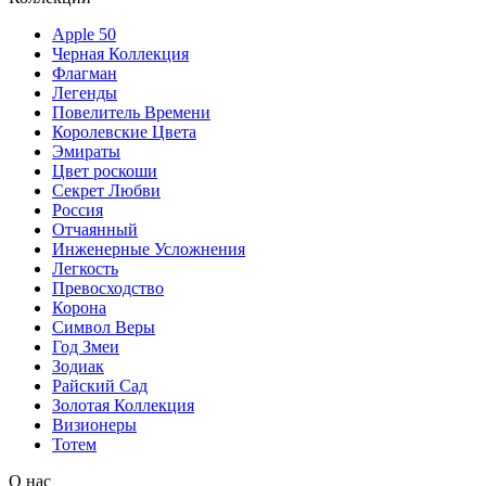
Apple 50
Черная Коллекция
Флагман
Легенды
Повелитель Времени
Королевские Цвета
Эмираты
Цвет роскоши
Секрет Любви
Россия
Отчаянный
Инженерные Усложнения
Легкость
Превосходство
Корона
Символ Веры
Год Змеи
Зодиак
Райский Сад
Золотая Коллекция
Визионеры
Тотем
О нас