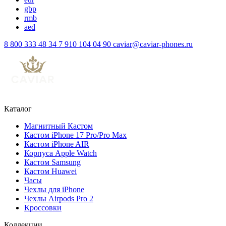
gbp
rmb
aed
8 800 333 48 34
7 910 104 04 90
caviar@caviar-phones.ru
Каталог
Магнитный Кастом
Кастом iPhone 17 Pro/Pro Max
Кастом iPhone AIR
Корпуса Apple Watch
Кастом Samsung
Кастом Huawei
Часы
Чехлы для iPhone
Чехлы Airpods Pro 2
Кроссовки
Коллекции