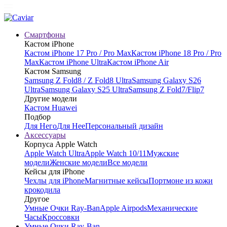
Смартфоны
Кастом iPhone
Кастом iPhone 17 Pro / Pro Max
Кастом iPhone 18 Pro / Pro
Max
Кастом iPhone Ultra
Кастом iPhone Air
Кастом Samsung
Samsung Z Fold8 / Z Fold8 Ultra
Samsung Galaxy S26
Ultra
Samsung Galaxy S25 Ultra
Samsung Z Fold7/Flip7
Другие модели
Кастом Huawei
Подбор
Для Него
Для Нее
Персональный дизайн
Аксессуары
Корпуса Apple Watch
Apple Watch Ultra
Apple Watch 10/11
Мужские
модели
Женские модели
Все модели
Кейсы для iPhone
Чехлы для iPhone
Магнитные кейсы
Портмоне из кожи
крокодила
Другое
Умные Очки Ray-Ban
Apple Airpods
Механические
Часы
Кроссовки
Умные Очки Ray-Ban