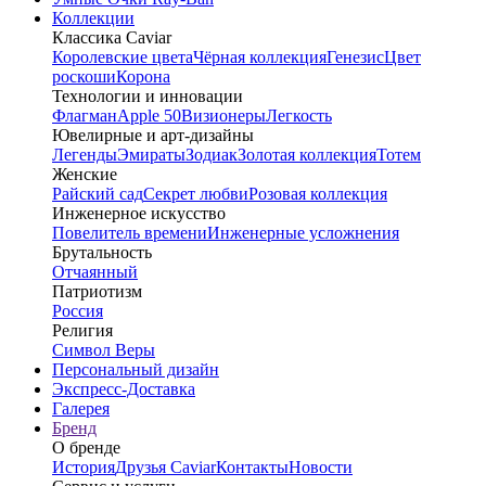
Коллекции
Классика Caviar
Королевские цвета
Чёрная коллекция
Генезис
Цвет
роскоши
Корона
Технологии и инновации
Флагман
Apple 50
Визионеры
Легкость
Ювелирные и арт-дизайны
Легенды
Эмираты
Зодиак
Золотая коллекция
Тотем
Женские
Райский сад
Секрет любви
Розовая коллекция
Инженерное искусство
Повелитель времени
Инженерные усложнения
Брутальность
Отчаянный
Патриотизм
Россия
Религия
Символ Веры
Персональный дизайн
Экспресс-Доставка
Галерея
Бренд
О бренде
История
Друзья Caviar
Контакты
Новости