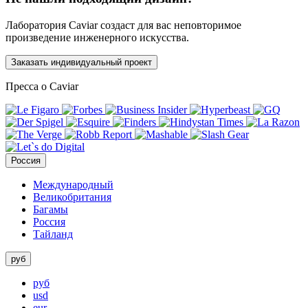
Лаборатория Caviar создаст для вас неповторимое
произведение инженерного искусства.
Заказать индивидуальный проект
Пресса о Caviar
Россия
Международный
Великобритания
Багамы
Россия
Тайланд
руб
руб
usd
eur