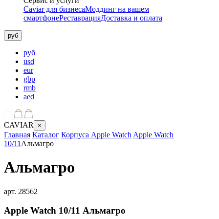
Сервис и услуги
Caviar для бизнеса
Моддинг на вашем
смартфоне
Реставрация
Доставка и оплата
руб
руб
usd
eur
gbp
rmb
aed
CAVIAR
×
Главная
Каталог
Корпуса Apple Watch
Apple Watch
10/11
Альмагро
Альмагро
арт.
28562
Apple Watch 10/11
Альмагро