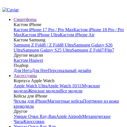
Смартфоны
Кастом iPhone
Кастом iPhone 17 Pro / Pro Max
Кастом iPhone 18 Pro / Pro
Max
Кастом iPhone Ultra
Кастом iPhone Air
Кастом Samsung
Samsung Z Fold8 / Z Fold8 Ultra
Samsung Galaxy S26
Ultra
Samsung Galaxy S25 Ultra
Samsung Z Fold7/Flip7
Другие модели
Кастом Huawei
Подбор
Для Него
Для Нее
Персональный дизайн
Аксессуары
Корпуса Apple Watch
Apple Watch Ultra
Apple Watch 10/11
Мужские
модели
Женские модели
Все модели
Кейсы для iPhone
Чехлы для iPhone
Магнитные кейсы
Портмоне из кожи
крокодила
Другое
Умные Очки Ray-Ban
Apple Airpods
Механические
Часы
Кроссовки
Умные Очки Ray-Ban