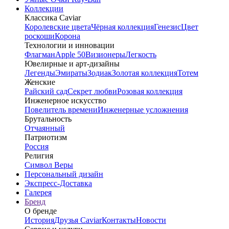
Коллекции
Классика Caviar
Королевские цвета
Чёрная коллекция
Генезис
Цвет
роскоши
Корона
Технологии и инновации
Флагман
Apple 50
Визионеры
Легкость
Ювелирные и арт-дизайны
Легенды
Эмираты
Зодиак
Золотая коллекция
Тотем
Женские
Райский сад
Секрет любви
Розовая коллекция
Инженерное искусство
Повелитель времени
Инженерные усложнения
Брутальность
Отчаянный
Патриотизм
Россия
Религия
Символ Веры
Персональный дизайн
Экспресс-Доставка
Галерея
Бренд
О бренде
История
Друзья Caviar
Контакты
Новости