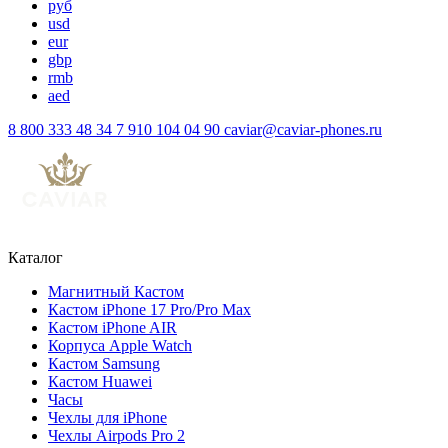
руб
usd
eur
gbp
rmb
aed
8 800 333 48 34
7 910 104 04 90
caviar@caviar-phones.ru
Каталог
Магнитный Кастом
Кастом iPhone 17 Pro/Pro Max
Кастом iPhone AIR
Корпуса Apple Watch
Кастом Samsung
Кастом Huawei
Часы
Чехлы для iPhone
Чехлы Airpods Pro 2