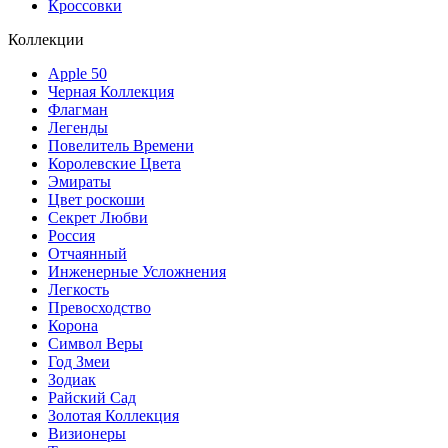
Кроссовки
Коллекции
Apple 50
Черная Коллекция
Флагман
Легенды
Повелитель Времени
Королевские Цвета
Эмираты
Цвет роскоши
Секрет Любви
Россия
Отчаянный
Инженерные Усложнения
Легкость
Превосходство
Корона
Символ Веры
Год Змеи
Зодиак
Райский Сад
Золотая Коллекция
Визионеры