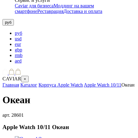
Сервис и услуги
Caviar для бизнеса
Моддинг на вашем
смартфоне
Реставрация
Доставка и оплата
руб
руб
usd
eur
gbp
rmb
aed
CAVIAR
×
Главная
Каталог
Корпуса Apple Watch
Apple Watch 10/11
Океан
Океан
арт.
28601
Apple Watch 10/11
Океан