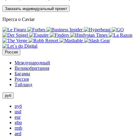
Заказать индивидуальный проект
Пресса о Caviar
Россия
Международный
Великобритания
Багамы
Россия
Тайланд
руб
руб
usd
eur
gbp
rmb
aed