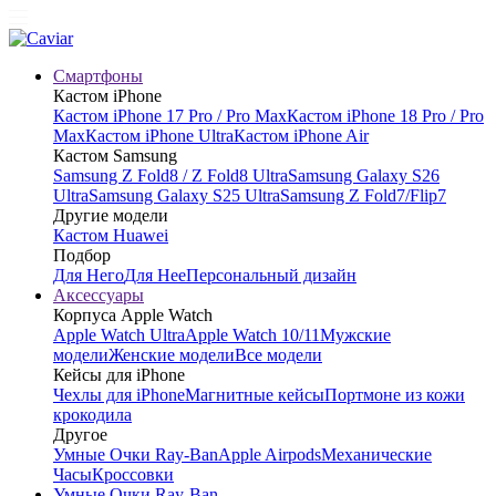
Смартфоны
Кастом iPhone
Кастом iPhone 17 Pro / Pro Max
Кастом iPhone 18 Pro / Pro
Max
Кастом iPhone Ultra
Кастом iPhone Air
Кастом Samsung
Samsung Z Fold8 / Z Fold8 Ultra
Samsung Galaxy S26
Ultra
Samsung Galaxy S25 Ultra
Samsung Z Fold7/Flip7
Другие модели
Кастом Huawei
Подбор
Для Него
Для Нее
Персональный дизайн
Аксессуары
Корпуса Apple Watch
Apple Watch Ultra
Apple Watch 10/11
Мужские
модели
Женские модели
Все модели
Кейсы для iPhone
Чехлы для iPhone
Магнитные кейсы
Портмоне из кожи
крокодила
Другое
Умные Очки Ray-Ban
Apple Airpods
Механические
Часы
Кроссовки
Умные Очки Ray-Ban