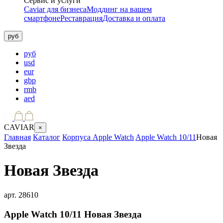
Сервис и услуги
Caviar для бизнеса
Моддинг на вашем
смартфоне
Реставрация
Доставка и оплата
руб
руб
usd
eur
gbp
rmb
aed
CAVIAR
×
Главная
Каталог
Корпуса Apple Watch
Apple Watch 10/11
Новая
Звезда
Новая Звезда
арт.
28610
Apple Watch 10/11
Новая Звезда