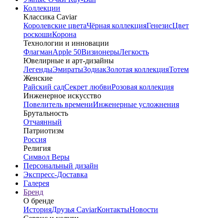
Коллекции
Классика Caviar
Королевские цвета
Чёрная коллекция
Генезис
Цвет
роскоши
Корона
Технологии и инновации
Флагман
Apple 50
Визионеры
Легкость
Ювелирные и арт-дизайны
Легенды
Эмираты
Зодиак
Золотая коллекция
Тотем
Женские
Райский сад
Секрет любви
Розовая коллекция
Инженерное искусство
Повелитель времени
Инженерные усложнения
Брутальность
Отчаянный
Патриотизм
Россия
Религия
Символ Веры
Персональный дизайн
Экспресс-Доставка
Галерея
Бренд
О бренде
История
Друзья Caviar
Контакты
Новости