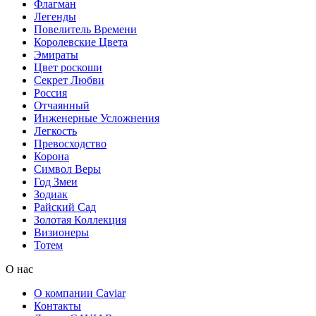
Флагман
Легенды
Повелитель Времени
Королевские Цвета
Эмираты
Цвет роскоши
Секрет Любви
Россия
Отчаянный
Инженерные Усложнения
Легкость
Превосходство
Корона
Символ Веры
Год Змеи
Зодиак
Райский Сад
Золотая Коллекция
Визионеры
Тотем
О нас
О компании Caviar
Контакты