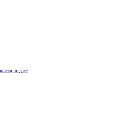
рности
по дате