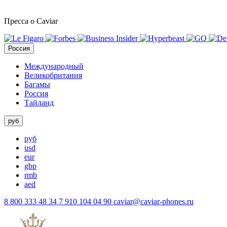
Пресса о Caviar
Россия
Международный
Великобритания
Багамы
Россия
Тайланд
руб
руб
usd
eur
gbp
rmb
aed
8 800 333 48 34
7 910 104 04 90
caviar@caviar-phones.ru