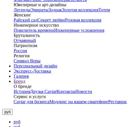
Ювелирные и арт-дизайны
Легенды
Эмираты
Зодиак
Золотая коллекция
Тотем
Женские
Райский сад
Секрет любви
Розовая коллекция
Инженерное искусство
Повелитель времени
Инженерные усложнения
Брутальность
Отчаянный
Патриотизм
Россия
Религия
Символ Веры
Персональный дизайн
Экспресс-Доставка
Галерея
Бренд
О бренде
История
Друзья Caviar
Контакты
Новости
Сервис и услуги
Caviar для бизнеса
Моддинг на вашем смартфоне
Реставра
руб
руб
usd