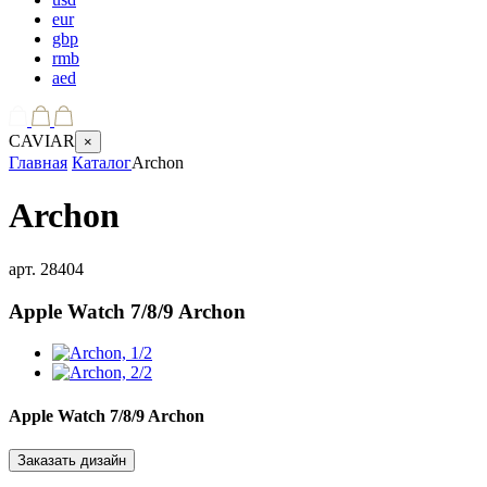
eur
gbp
rmb
aed
CAVIAR
×
Главная
Каталог
Archon
Archon
арт.
28404
Apple Watch 7/8/9
Archon
Apple Watch 7/8/9
Archon
Заказать дизайн