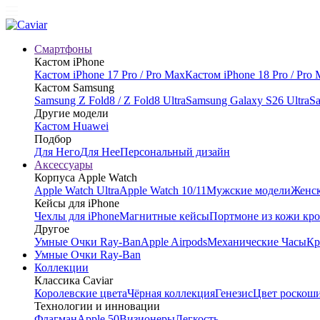
Смартфоны
Кастом iPhone
Кастом iPhone 17 Pro / Pro Max
Кастом iPhone 18 Pro / Pro
Кастом Samsung
Samsung Z Fold8 / Z Fold8 Ultra
Samsung Galaxy S26 Ultra
Sa
Другие модели
Кастом Huawei
Подбор
Для Него
Для Нее
Персональный дизайн
Аксессуары
Корпуса Apple Watch
Apple Watch Ultra
Apple Watch 10/11
Мужские модели
Женск
Кейсы для iPhone
Чехлы для iPhone
Магнитные кейсы
Портмоне из кожи кр
Другое
Умные Очки Ray-Ban
Apple Airpods
Механические Часы
Кр
Умные Очки Ray-Ban
Коллекции
Классика Caviar
Королевские цвета
Чёрная коллекция
Генезис
Цвет роскош
Технологии и инновации
Флагман
Apple 50
Визионеры
Легкость