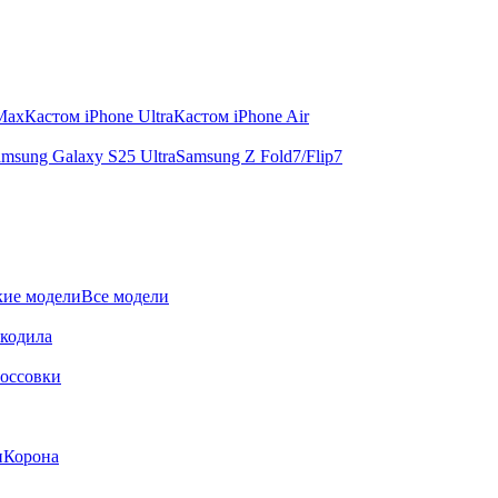
 Max
Кастом iPhone Ultra
Кастом iPhone Air
msung Galaxy S25 Ultra
Samsung Z Fold7/Flip7
ие модели
Все модели
окодила
оссовки
и
Корона