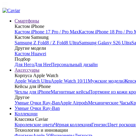
Смартфоны
Кастом iPhone
Кастом iPhone 17 Pro / Pro Max
Кастом iPhone 18 Pro / Pro
Кастом Samsung
Samsung Z Fold8 / Z Fold8 Ultra
Samsung Galaxy S26 Ultra
Sa
Другие модели
Кастом Huawei
Подбор
Для Него
Для Нее
Персональный дизайн
Аксессуары
Корпуса Apple Watch
Apple Watch Ultra
Apple Watch 10/11
Мужские модели
Женск
Кейсы для iPhone
Чехлы для iPhone
Магнитные кейсы
Портмоне из кожи кр
Другое
Умные Очки Ray-Ban
Apple Airpods
Механические Часы
Кр
Умные Очки Ray-Ban
Коллекции
Классика Caviar
Королевские цвета
Чёрная коллекция
Генезис
Цвет роскош
Технологии и инновации
Флагман
Apple 50
Визионеры
Легкость