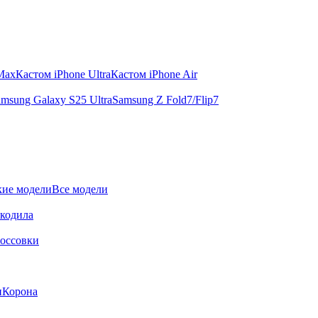
 Max
Кастом iPhone Ultra
Кастом iPhone Air
msung Galaxy S25 Ultra
Samsung Z Fold7/Flip7
ие модели
Все модели
окодила
оссовки
и
Корона