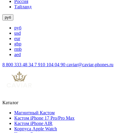
Россия
Тайланд
руб
руб
usd
eur
gbp
rmb
aed
8 800 333 48 34
7 910 104 04 90
caviar@caviar-phones.ru
Каталог
Магнитный Кастом
Кастом iPhone 17 Pro/Pro Max
Кастом iPhone AIR
Корпуса Apple Watch