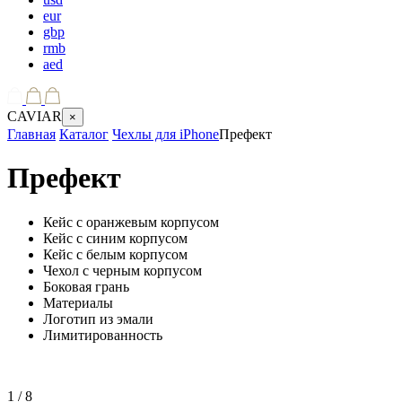
eur
gbp
rmb
aed
CAVIAR
×
Главная
Каталог
Чехлы для iPhone
Префект
Префект
Кейс с оранжевым корпусом
Кейс с синим корпусом
Кейс с белым корпусом
Чехол с черным корпусом
Боковая грань
Материалы
Логотип из эмали
Лимитированность
1
/ 8