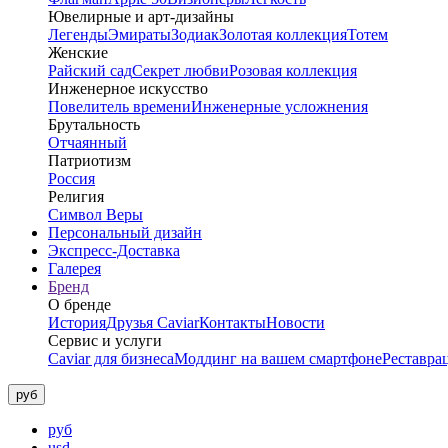
Ювелирные и арт-дизайны
Легенды
Эмираты
Зодиак
Золотая коллекция
Тотем
Женские
Райский сад
Секрет любви
Розовая коллекция
Инженерное искусство
Повелитель времени
Инженерные усложнения
Брутальность
Отчаянный
Патриотизм
Россия
Религия
Символ Веры
Персональный дизайн
Экспресс-Доставка
Галерея
Бренд
О бренде
История
Друзья Caviar
Контакты
Новости
Сервис и услуги
Caviar для бизнеса
Моддинг на вашем смартфоне
Реставра
руб
руб
usd