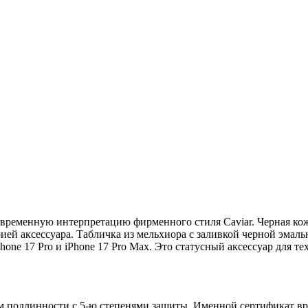
овременную интерпретацию фирменного стиля Caviar. Черная кож
рией аксессуара. Табличка из мельхиора с заливкой черной эм
hone 17 Pro и iPhone 17 Pro Max. Это статусный аксессуар для т
 подлинности с 5-ю степенями защиты. Именной сертификат вруч