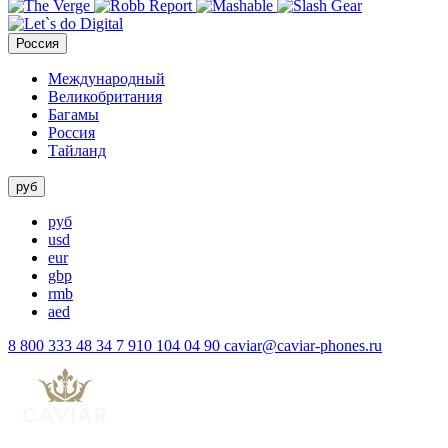
Россия
Международный
Великобритания
Багамы
Россия
Тайланд
руб
руб
usd
eur
gbp
rmb
aed
8 800 333 48 34
7 910 104 04 90
caviar@caviar-phones.ru