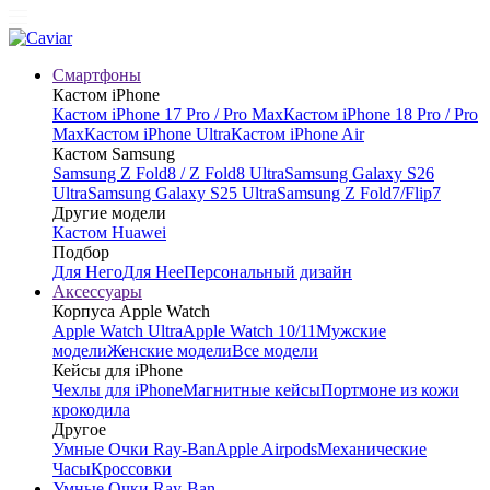
Смартфоны
Кастом iPhone
Кастом iPhone 17 Pro / Pro Max
Кастом iPhone 18 Pro / Pro
Max
Кастом iPhone Ultra
Кастом iPhone Air
Кастом Samsung
Samsung Z Fold8 / Z Fold8 Ultra
Samsung Galaxy S26
Ultra
Samsung Galaxy S25 Ultra
Samsung Z Fold7/Flip7
Другие модели
Кастом Huawei
Подбор
Для Него
Для Нее
Персональный дизайн
Аксессуары
Корпуса Apple Watch
Apple Watch Ultra
Apple Watch 10/11
Мужские
модели
Женские модели
Все модели
Кейсы для iPhone
Чехлы для iPhone
Магнитные кейсы
Портмоне из кожи
крокодила
Другое
Умные Очки Ray-Ban
Apple Airpods
Механические
Часы
Кроссовки
Умные Очки Ray-Ban