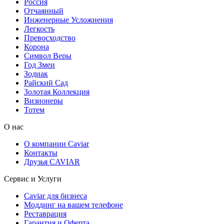
Россия
Отчаянный
Инженерные Усложнения
Легкость
Превосходство
Корона
Символ Веры
Год Змеи
Зодиак
Райский Сад
Золотая Коллекция
Визионеры
Тотем
О нас
О компании Caviar
Контакты
Друзья CAVIAR
Сервис и Услуги
Caviar для бизнеса
Моддинг на вашем телефоне
Реставрация
Гарантия и Оферта