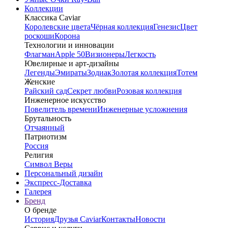
Коллекции
Классика Caviar
Королевские цвета
Чёрная коллекция
Генезис
Цвет
роскоши
Корона
Технологии и инновации
Флагман
Apple 50
Визионеры
Легкость
Ювелирные и арт-дизайны
Легенды
Эмираты
Зодиак
Золотая коллекция
Тотем
Женские
Райский сад
Секрет любви
Розовая коллекция
Инженерное искусство
Повелитель времени
Инженерные усложнения
Брутальность
Отчаянный
Патриотизм
Россия
Религия
Символ Веры
Персональный дизайн
Экспресс-Доставка
Галерея
Бренд
О бренде
История
Друзья Caviar
Контакты
Новости