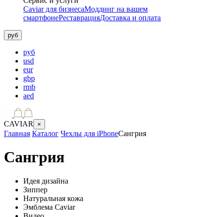
Сервис и услуги
Caviar для бизнеса
Моддинг на вашем
смартфоне
Реставрация
Доставка и оплата
руб
руб
usd
eur
gbp
rmb
aed
CAVIAR
×
Главная
Каталог
Чехлы для iPhone
Сангрия
Сангрия
Идея дизайна
Зиппер
Натуральная кожа
Эмблема Caviar
Видео