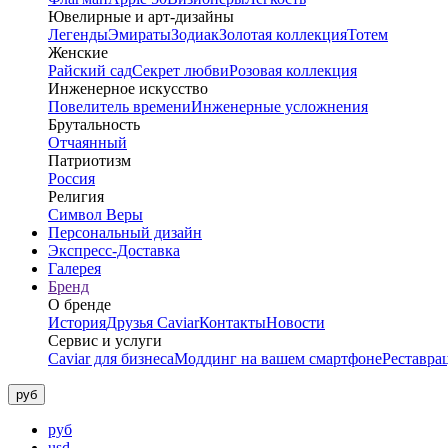
Ювелирные и арт-дизайны
Легенды
Эмираты
Зодиак
Золотая коллекция
Тотем
Женские
Райский сад
Секрет любви
Розовая коллекция
Инженерное искусство
Повелитель времени
Инженерные усложнения
Брутальность
Отчаянный
Патриотизм
Россия
Религия
Символ Веры
Персональный дизайн
Экспресс-Доставка
Галерея
Бренд
О бренде
История
Друзья Caviar
Контакты
Новости
Сервис и услуги
Caviar для бизнеса
Моддинг на вашем смартфоне
Реставра
руб
руб
usd