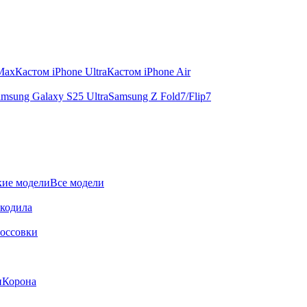
 Max
Кастом iPhone Ultra
Кастом iPhone Air
msung Galaxy S25 Ultra
Samsung Z Fold7/Flip7
ие модели
Все модели
окодила
оссовки
и
Корона