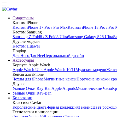
Смартфоны
Кастом iPhone
Кастом iPhone 17 Pro / Pro Max
Кастом iPhone 18 Pro / Pro
Кастом Samsung
Samsung Z Fold8 / Z Fold8 Ultra
Samsung Galaxy S26 Ultra
Sa
Другие модели
Кастом Huawei
Подбор
Для Него
Для Нее
Персональный дизайн
Аксессуары
Корпуса Apple Watch
Apple Watch Ultra
Apple Watch 10/11
Мужские модели
Женск
Кейсы для iPhone
Чехлы для iPhone
Магнитные кейсы
Портмоне из кожи кр
Другое
Умные Очки Ray-Ban
Apple Airpods
Механические Часы
Кр
Умные Очки Ray-Ban
Коллекции
Классика Caviar
Королевские цвета
Чёрная коллекция
Генезис
Цвет роскош
Технологии и инновации
Флагман
Apple 50
Визионеры
Легкость