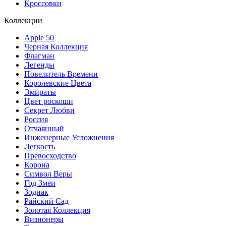
Кроссовки
Коллекции
Apple 50
Черная Коллекция
Флагман
Легенды
Повелитель Времени
Королевские Цвета
Эмираты
Цвет роскоши
Секрет Любви
Россия
Отчаянный
Инженерные Усложнения
Легкость
Превосходство
Корона
Символ Веры
Год Змеи
Зодиак
Райский Сад
Золотая Коллекция
Визионеры