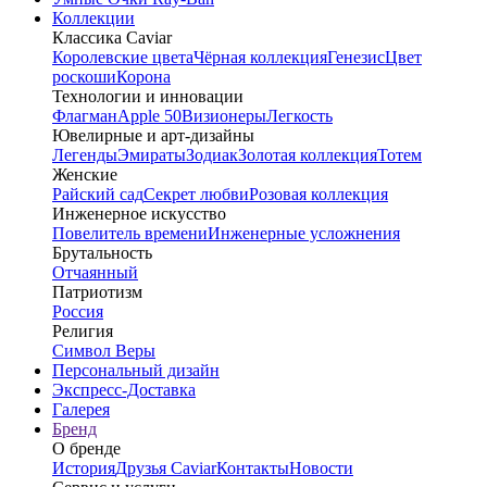
Коллекции
Классика Caviar
Королевские цвета
Чёрная коллекция
Генезис
Цвет
роскоши
Корона
Технологии и инновации
Флагман
Apple 50
Визионеры
Легкость
Ювелирные и арт-дизайны
Легенды
Эмираты
Зодиак
Золотая коллекция
Тотем
Женские
Райский сад
Секрет любви
Розовая коллекция
Инженерное искусство
Повелитель времени
Инженерные усложнения
Брутальность
Отчаянный
Патриотизм
Россия
Религия
Символ Веры
Персональный дизайн
Экспресс-Доставка
Галерея
Бренд
О бренде
История
Друзья Caviar
Контакты
Новости