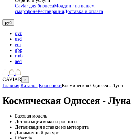
Сервис и услуги
Caviar для бизнеса
Моддинг на вашем
смартфоне
Реставрация
Доставка и оплата
руб
руб
usd
eur
gbp
rmb
aed
CAVIAR
×
Главная
Каталог
Кроссовки
Космическая Одиссея - Луна
Космическая Одиссея - Луна
Базовая модель
Детализация кожи и росписи
Детализация вставки из метеорита
Динамичный ракурс
Lifestyle