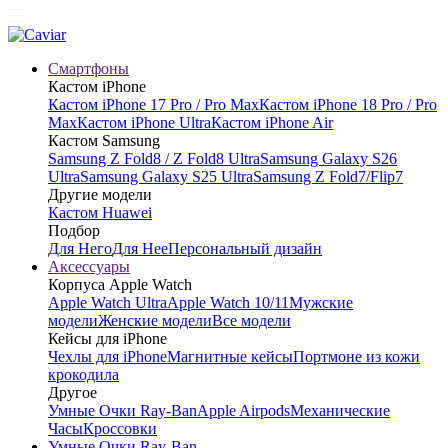
Смартфоны
Кастом iPhone
Кастом iPhone 17 Pro / Pro Max
Кастом iPhone 18 Pro / Pro
Max
Кастом iPhone Ultra
Кастом iPhone Air
Кастом Samsung
Samsung Z Fold8 / Z Fold8 Ultra
Samsung Galaxy S26
Ultra
Samsung Galaxy S25 Ultra
Samsung Z Fold7/Flip7
Другие модели
Кастом Huawei
Подбор
Для Него
Для Нее
Персональный дизайн
Аксессуары
Корпуса Apple Watch
Apple Watch Ultra
Apple Watch 10/11
Мужские
модели
Женские модели
Все модели
Кейсы для iPhone
Чехлы для iPhone
Магнитные кейсы
Портмоне из кожи
крокодила
Другое
Умные Очки Ray-Ban
Apple Airpods
Механические
Часы
Кроссовки
Умные Очки Ray-Ban