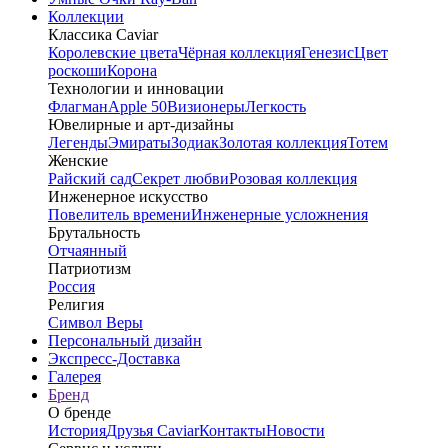
Коллекции
Классика Caviar
Королевские цвета
Чёрная коллекция
Генезис
Цвет
роскоши
Корона
Технологии и инновации
Флагман
Apple 50
Визионеры
Легкость
Ювелирные и арт-дизайны
Легенды
Эмираты
Зодиак
Золотая коллекция
Тотем
Женские
Райский сад
Секрет любви
Розовая коллекция
Инженерное искусство
Повелитель времени
Инженерные усложнения
Брутальность
Отчаянный
Патриотизм
Россия
Религия
Символ Веры
Персональный дизайн
Экспресс-Доставка
Галерея
Бренд
О бренде
История
Друзья Caviar
Контакты
Новости