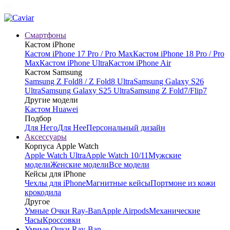
Смартфоны
Кастом iPhone
Кастом iPhone 17 Pro / Pro Max
Кастом iPhone 18 Pro / Pro
Max
Кастом iPhone Ultra
Кастом iPhone Air
Кастом Samsung
Samsung Z Fold8 / Z Fold8 Ultra
Samsung Galaxy S26
Ultra
Samsung Galaxy S25 Ultra
Samsung Z Fold7/Flip7
Другие модели
Кастом Huawei
Подбор
Для Него
Для Нее
Персональный дизайн
Аксессуары
Корпуса Apple Watch
Apple Watch Ultra
Apple Watch 10/11
Мужские
модели
Женские модели
Все модели
Кейсы для iPhone
Чехлы для iPhone
Магнитные кейсы
Портмоне из кожи
крокодила
Другое
Умные Очки Ray-Ban
Apple Airpods
Механические
Часы
Кроссовки
Умные Очки Ray-Ban