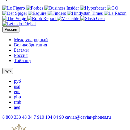
Россия
Международный
Великобритания
Багамы
Россия
Тайланд
руб
руб
usd
eur
gbp
rmb
aed
8 800 333 48 34
7 910 104 04 90
caviar@caviar-phones.ru