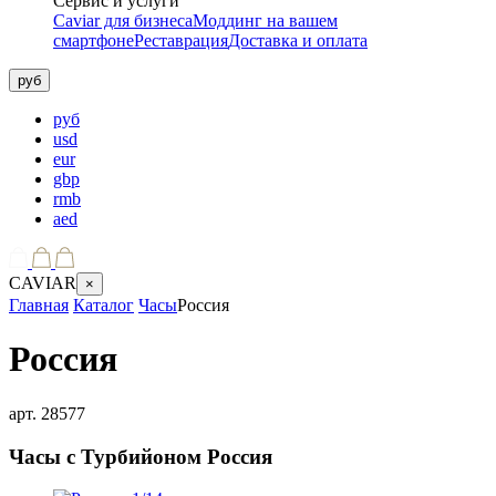
Сервис и услуги
Caviar для бизнеса
Моддинг на вашем
смартфоне
Реставрация
Доставка и оплата
руб
руб
usd
eur
gbp
rmb
aed
CAVIAR
×
Главная
Каталог
Часы
Россия
Россия
арт.
28577
Часы с Турбийоном
Россия