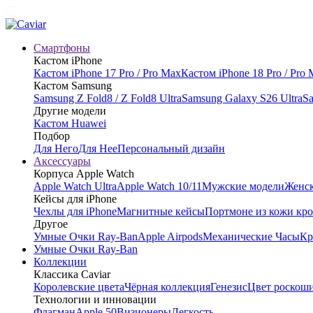
Смартфоны
Кастом iPhone
Кастом iPhone 17 Pro / Pro Max
Кастом iPhone 18 Pro / Pro
Кастом Samsung
Samsung Z Fold8 / Z Fold8 Ultra
Samsung Galaxy S26 Ultra
Sa
Другие модели
Кастом Huawei
Подбор
Для Него
Для Нее
Персональный дизайн
Аксессуары
Корпуса Apple Watch
Apple Watch Ultra
Apple Watch 10/11
Мужские модели
Женск
Кейсы для iPhone
Чехлы для iPhone
Магнитные кейсы
Портмоне из кожи кр
Другое
Умные Очки Ray-Ban
Apple Airpods
Механические Часы
Кр
Умные Очки Ray-Ban
Коллекции
Классика Caviar
Королевские цвета
Чёрная коллекция
Генезис
Цвет роскош
Технологии и инновации
Флагман
Apple 50
Визионеры
Легкость