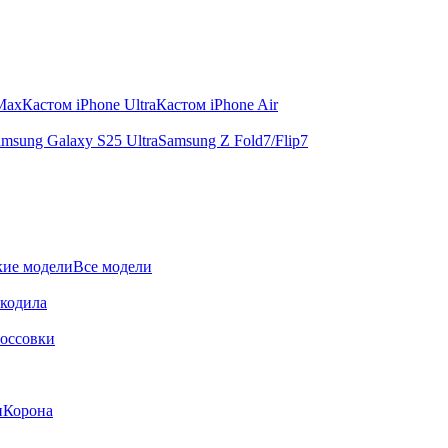
 Max
Кастом iPhone Ultra
Кастом iPhone Air
msung Galaxy S25 Ultra
Samsung Z Fold7/Flip7
ие модели
Все модели
окодила
оссовки
и
Корона