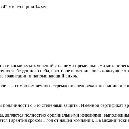
р 42 мм, толщина 14 мм.
ства и космических явлений с нашими премиальными механическ
дочность бездонного неба, в которое всматривались жаждущие 
е гравитации и напоминающий вихрь.
дочет — символом вечного стремления человека к познанию и со
 подлинности с 5-ю степенями защиты. Именной сертификат вруч
iar, являются полностью оригинальными изделиями, выполненны
ся Гарантия сроком 1 год от нашей компании. На механические 