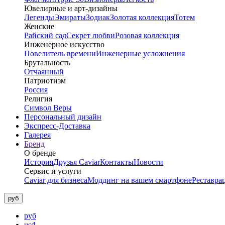
Ювелирные и арт-дизайны
Легенды
Эмираты
Зодиак
Золотая коллекция
Тотем
Женские
Райский сад
Секрет любви
Розовая коллекция
Инженерное искусство
Повелитель времени
Инженерные усложнения
Брутальность
Отчаянный
Патриотизм
Россия
Религия
Символ Веры
Персональный дизайн
Экспресс-Доставка
Галерея
Бренд
О бренде
История
Друзья Caviar
Контакты
Новости
Сервис и услуги
Caviar для бизнеса
Моддинг на вашем смартфоне
Реставра
руб
руб
usd