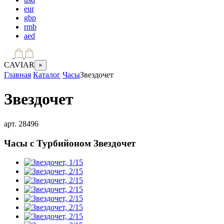
eur
gbp
rmb
aed
CAVIAR
×
Главная
Каталог
Часы
Звездочет
Звездочет
арт.
28496
Часы с Турбийоном
Звездочет